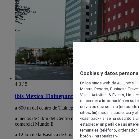
Cookies y datos persona
En los sitios web de ALL, hotelF1
4.3 / 5
Mantra, Resorts, Business Travel
Villas, Activities & Events, Limit
ibis Mexico Tlalnepantla
o acceder a información en su ter
servicios que solicita (no puede 
a 600 m del centro de Tlalnepantla
sitios; (iii) medir la audiencia y 
a menos de 5 km del Centro de Convenciones y del centro
«cashback» si se ha suscrito a uno
comercial Mundo E
establecer un perfil de sus inter
terminales (teléfono, ordenador..
a 12 km de la Basílica de Guadalupe
botón «Personalizar».