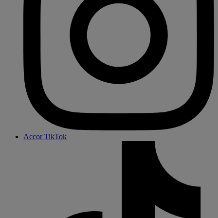
Accor TikTok