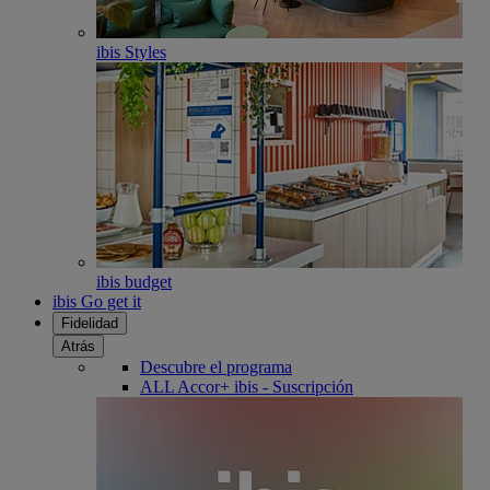
ibis Styles
ibis budget
ibis Go get it
Fidelidad
Atrás
Descubre el programa
ALL Accor+ ibis - Suscripción