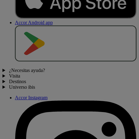
Accor Android app
D
E
S
C
A
R
G
A
R
E
N
¿Necesitas ayuda?
Visita
Destinos
Universo ibis
Accor Instagram