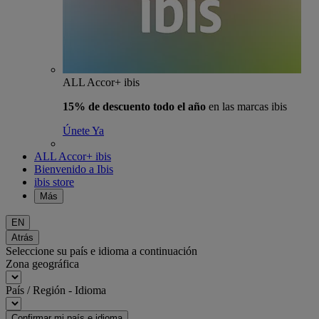
ALL Accor+ ibis
15% de descuento todo el año
en las marcas ibis
Únete Ya
ALL Accor+ ibis
Bienvenido a Ibis
ibis store
Más
EN
Atrás
Seleccione su país e idioma a continuación
Zona geográfica
País / Región - Idioma
Confirmar mi país e idioma