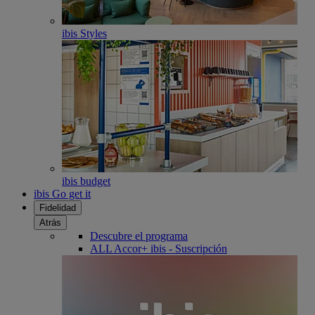
ibis Styles
ibis budget
ibis Go get it
Fidelidad
Atrás
Descubre el programa
ALL Accor+ ibis - Suscripción