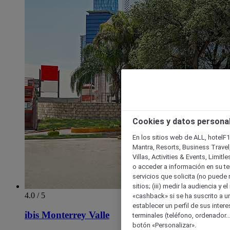
Cookies y datos persona
En los sitios web de ALL, hotelF1
Mantra, Resorts, Business Travel
Villas, Activities & Events, Limit
o acceder a información en su ter
servicios que solicita (no puede 
sitios; (iii) medir la audiencia y 
4.0 / 5
«cashback» si se ha suscrito a uno
establecer un perfil de sus inter
ibis Monterrey Valle
terminales (teléfono, ordenador..
botón «Personalizar».