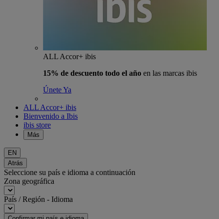
ALL Accor+ ibis
15% de descuento todo el año
en las marcas ibis
Únete Ya
ALL Accor+ ibis
Bienvenido a Ibis
ibis store
Más
EN
Atrás
Seleccione su país e idioma a continuación
Zona geográfica
País / Región - Idioma
Confirmar mi país e idioma