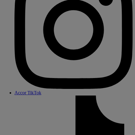
Accor TikTok