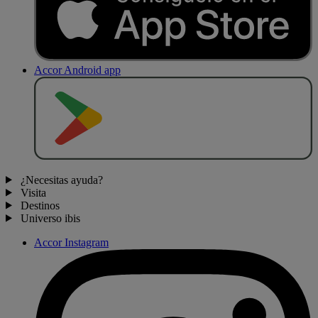
Accor Android app
D
E
S
C
A
R
G
A
R
E
N
¿Necesitas ayuda?
Visita
Destinos
Universo ibis
Accor Instagram