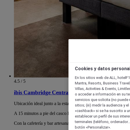
Cookies y datos persona
En los sitios web de ALL, hotelF1
4.5 / 5
Mantra, Resorts, Business Travel
Villas, Activities & Events, Limit
ibis Cambridge Central Station
o acceder a información en su ter
servicios que solicita (no puede 
Ubicación ideal junto a la estación de tren de Cambridge.
sitios; (iii) medir la audiencia y 
«cashback» si se ha suscrito a uno
A 15 minutos a pie del casco histórico de Cambridge.
establecer un perfil de sus inter
terminales (teléfono, ordenador..
Con la cafetería y bar artesanal Chill#2 en el propio hotel.
botón «Personalizar».