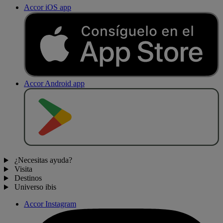
Accor iOS app
Accor Android app
D
E
S
C
A
R
G
A
R
E
N
¿Necesitas ayuda?
Visita
Destinos
Universo ibis
Accor Instagram