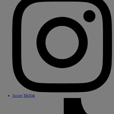
Accor TikTok