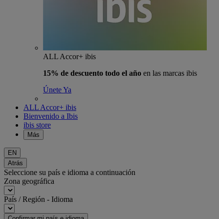
ALL Accor+ ibis
15% de descuento todo el año
en las marcas ibis
Únete Ya
ALL Accor+ ibis
Bienvenido a Ibis
ibis store
Más
EN
Atrás
Seleccione su país e idioma a continuación
Zona geográfica
País / Región - Idioma
Confirmar mi país e idioma