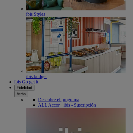
ibis Styles
ibis budget
ibis Go get it
Fidelidad
Atrás
Descubre el programa
ALL Accor+ ibis - Suscripción