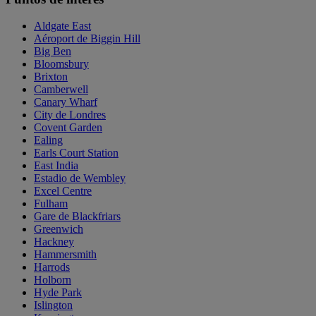
Aldgate East
Aéroport de Biggin Hill
Big Ben
Bloomsbury
Brixton
Camberwell
Canary Wharf
City de Londres
Covent Garden
Ealing
Earls Court Station
East India
Estadio de Wembley
Excel Centre
Fulham
Gare de Blackfriars
Greenwich
Hackney
Hammersmith
Harrods
Holborn
Hyde Park
Islington