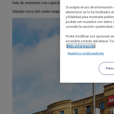
Sala de reuniones con capacidad para 12 invitados.
Si acepta el uso de información c
Situado cerca del centro empresarial CB1.
electrónico (si lo ha facilitado)
y fidelidad para mostrarle public
podrán ser cruzados con datos d
consulte la sección «publicidad d
Podrá modificar sus opciones en
accesible a través del enlace "Coo
Más información
Nuestros colaboradores
Pers