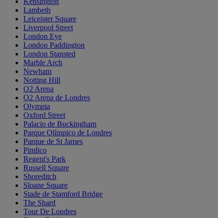
Kensington
Lambeth
Leiceister Square
Liverpool Street
London Eye
London Paddington
London Stansted
Marble Arch
Newham
Notting Hill
O2 Arena
O2 Arena de Londres
Olympia
Oxford Street
Palacio de Buckingham
Parque Olímpico de Londres
Parque de St James
Pimlico
Regent's Park
Russell Square
Shoreditch
Sloane Square
Stade de Stamford Bridge
The Shard
Tour De Londres