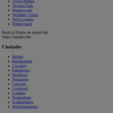
Tower Bridge
Victoria Park
Wandsworth
Wembley Arena
West London
Whitechapel
Back to Puntos de interés list
Skip Ciudades list
Ciudades
Belfast
Birmingham
Coventry
Edimburgo
Heathrow
Hounslow
Leicester
Liverpool
Londres
Nottingham
Southampton
Wolverhampton