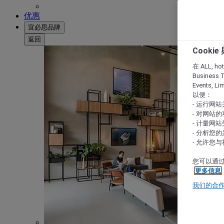
优惠
宜必思品牌
返回
Cooki
在 ALL, hote
Business T
Events, L
以便：
- 运行网
- 对网站
- 计量网
- 分析您
- 允许您
您可以通过
更多信息
我们的合