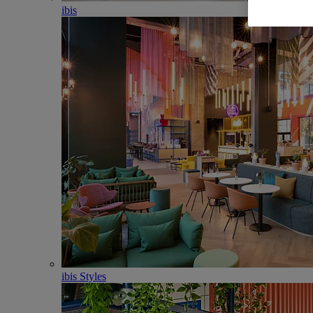
ibis
ibis Styles