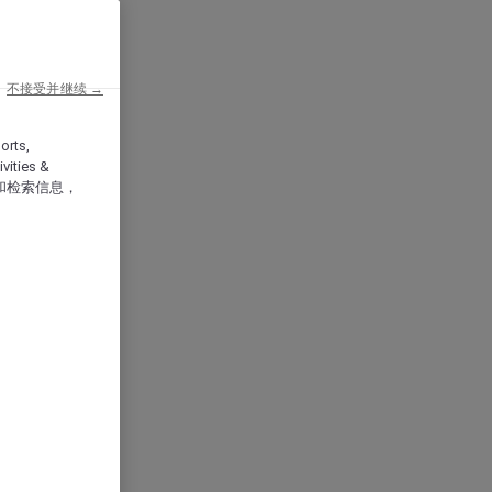
不接受并继续 →
orts,
vities &
和检索信息，