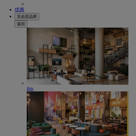
优惠
宜必思品牌
返回
ibis