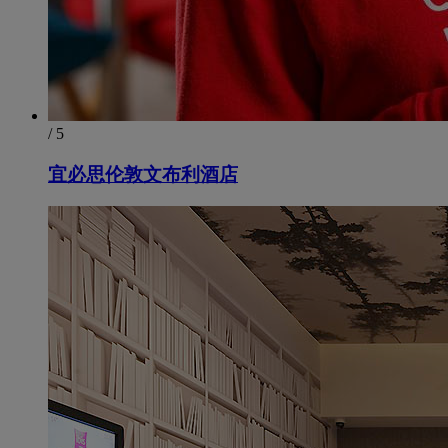
/ 5
宜必思伦敦文布利酒店