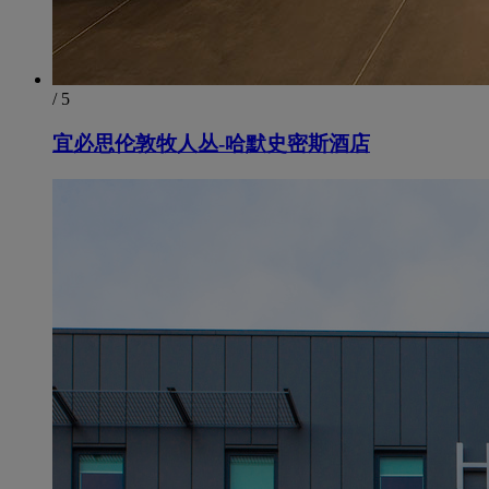
/ 5
宜必思伦敦牧人丛-哈默史密斯酒店