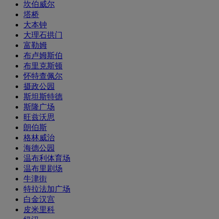
坎伯威尔
塔桥
大本钟
大理石拱门
富勒姆
布卢姆斯伯
布里克斯顿
怀特查佩尔
摄政公园
斯坦斯特德
斯隆广场
旺兹沃思
朗伯斯
格林威治
海德公园
温布利体育场
温布里剧场
牛津街
特拉法加广场
白金汉宫
皮米里科