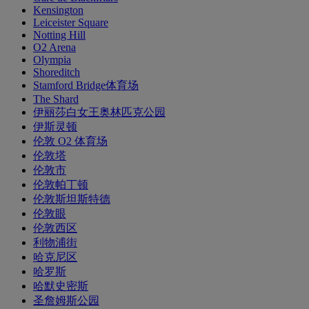
Kensington
Leiceister Square
Notting Hill
O2 Arena
Olympia
Shoreditch
Stamford Bridge体育场
The Shard
伊丽莎白女王奥林匹克公园
伊斯灵顿
伦敦 O2 体育场
伦敦塔
伦敦市
伦敦帕丁顿
伦敦斯坦斯特德
伦敦眼
伦敦西区
利物浦街
哈克尼区
哈罗斯
哈默史密斯
圣詹姆斯公园