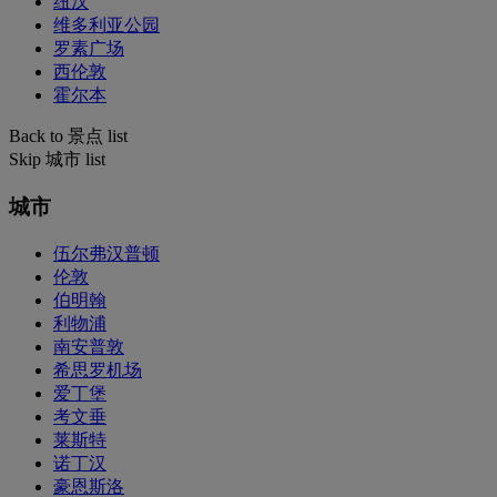
纽汉
维多利亚公园
罗素广场
西伦敦
霍尔本
Back to 景点 list
Skip 城市 list
城市
伍尔弗汉普顿
伦敦
伯明翰
利物浦
南安普敦
希思罗机场
爱丁堡
考文垂
莱斯特
诺丁汉
豪恩斯洛