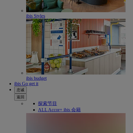
ibis Styles
ibis budget
ibis Go get it
忠诚
返回
探索节目
ALL Accor+ ibis 会籍