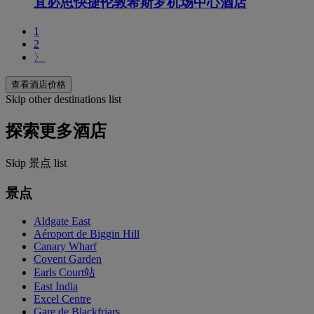
宜必思快捷伦敦希斯罗机场中心酒店
1
2
〉
查看酒店价格
Skip other destinations list
探索更多酒店
Skip 景点 list
景点
Aldgate East
Aéroport de Biggin Hill
Canary Wharf
Covent Garden
Earls Court站
East India
Excel Centre
Gare de Blackfriars