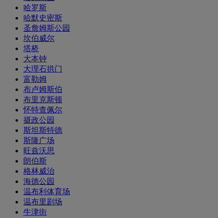
哈罗斯
哈默史密斯
圣詹姆斯公园
坎伯威尔
塔桥
大本钟
大理石拱门
富勒姆
布卢姆斯伯
布里克斯顿
怀特查佩尔
摄政公园
斯坦斯特德
斯隆广场
旺兹沃思
朗伯斯
格林威治
海德公园
温布利体育场
温布里剧场
牛津街