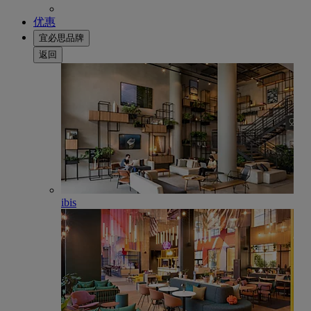
优惠
宜必思品牌
返回
ibis