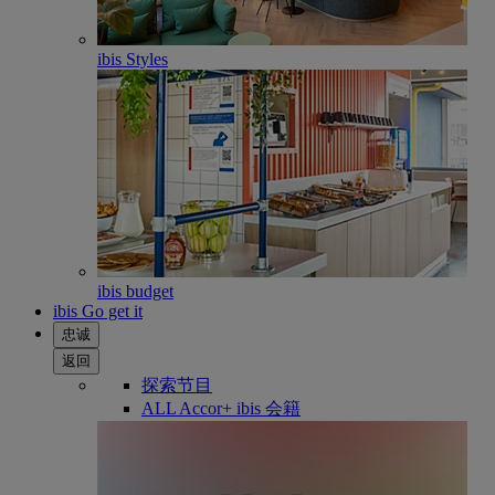
ibis Styles
ibis budget
ibis Go get it
忠诚
返回
探索节目
ALL Accor+ ibis 会籍