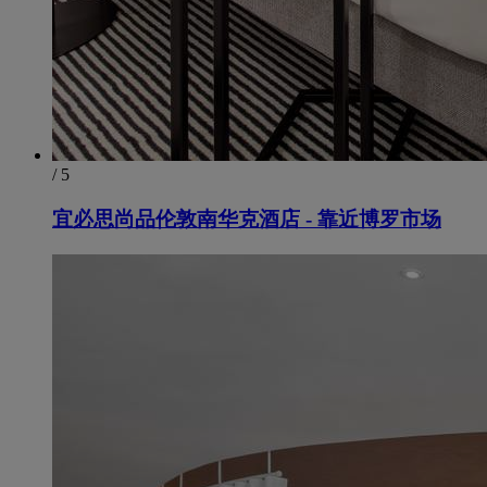
/ 5
宜必思尚品伦敦南华克酒店 - 靠近博罗市场