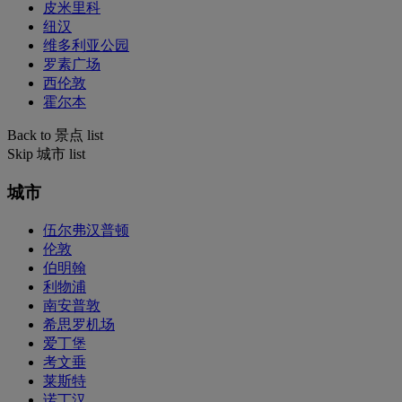
皮米里科
纽汉
维多利亚公园
罗素广场
西伦敦
霍尔本
Back to 景点 list
Skip 城市 list
城市
伍尔弗汉普顿
伦敦
伯明翰
利物浦
南安普敦
希思罗机场
爱丁堡
考文垂
莱斯特
诺丁汉