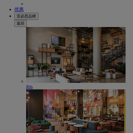
优惠
宜必思品牌
返回
ibis