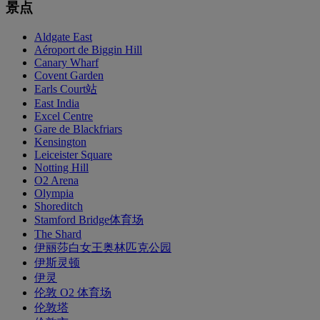
景点
Aldgate East
Aéroport de Biggin Hill
Canary Wharf
Covent Garden
Earls Court站
East India
Excel Centre
Gare de Blackfriars
Kensington
Leiceister Square
Notting Hill
O2 Arena
Olympia
Shoreditch
Stamford Bridge体育场
The Shard
伊丽莎白女王奥林匹克公园
伊斯灵顿
伊灵
伦敦 O2 体育场
伦敦塔