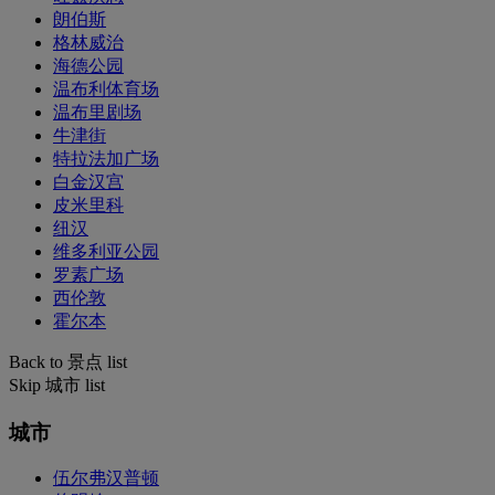
朗伯斯
格林威治
海德公园
温布利体育场
温布里剧场
牛津街
特拉法加广场
白金汉宫
皮米里科
纽汉
维多利亚公园
罗素广场
西伦敦
霍尔本
Back to 景点 list
Skip 城市 list
城市
伍尔弗汉普顿