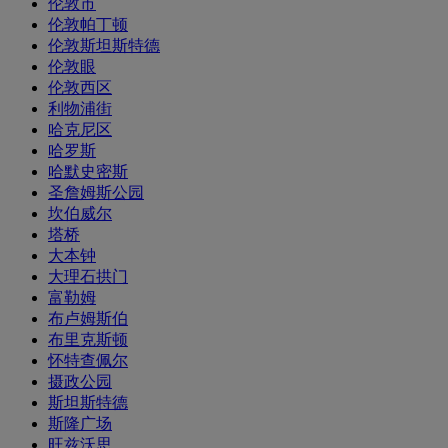
伦敦市
伦敦帕丁顿
伦敦斯坦斯特德
伦敦眼
伦敦西区
利物浦街
哈克尼区
哈罗斯
哈默史密斯
圣詹姆斯公园
坎伯威尔
塔桥
大本钟
大理石拱门
富勒姆
布卢姆斯伯
布里克斯顿
怀特查佩尔
摄政公园
斯坦斯特德
斯隆广场
旺兹沃思