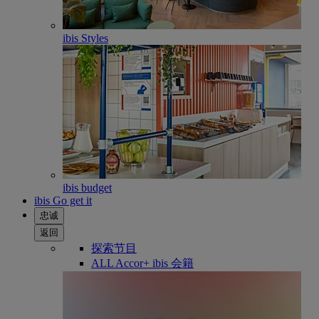
ibis Styles
ibis budget
ibis Go get it
忠诚
返回
探索节目
ALL Accor+ ibis 会籍