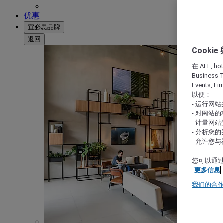
优惠
宜必思品牌
返回
Cooki
在 ALL, hote
Business T
Events, L
以便：
- 运行网
- 对网站
- 计量网
- 分析您
- 允许您
您可以通过
更多信息
我们的合