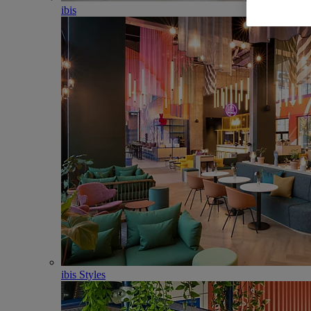
ibis
ibis Styles