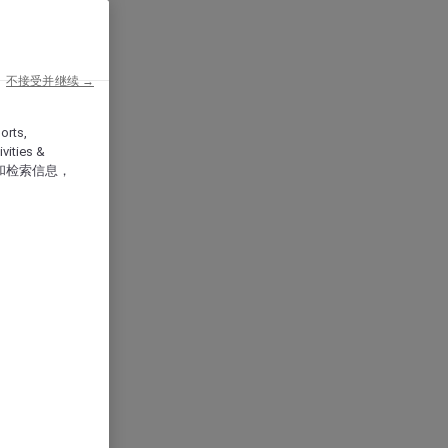
不接受并继续 →
orts,
vities &
和检索信息，