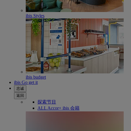
ibis Styles
ibis budget
ibis Go get it
忠诚
返回
探索节目
ALL Accor+ ibis 会籍