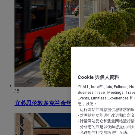
Cookie 與個人資料
在 ALL, hotelF1, ibis, Pullman, No
/ 5
Business Travel, Meetings, Travel
Events, Limitless Experience
宜必思伦敦多克兰金丝雀码头酒店
息，以便：
- 运行网站并向您提供您请求的
- 对网站的功能进行改进和自定义
- 计量网站受众和测量网站运行
- 分析您的兴趣以便向您提供相
- 允许您与社交网络进行互动。