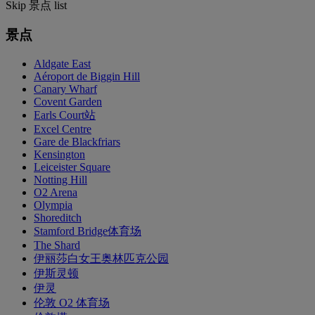
Skip 景点 list
景点
Aldgate East
Aéroport de Biggin Hill
Canary Wharf
Covent Garden
Earls Court站
Excel Centre
Gare de Blackfriars
Kensington
Leiceister Square
Notting Hill
O2 Arena
Olympia
Shoreditch
Stamford Bridge体育场
The Shard
伊丽莎白女王奥林匹克公园
伊斯灵顿
伊灵
伦敦 O2 体育场