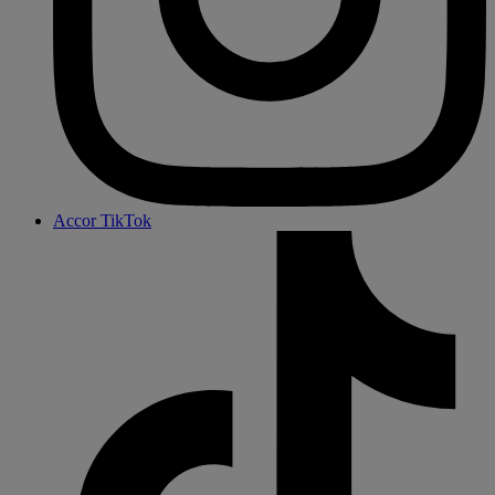
Accor TikTok