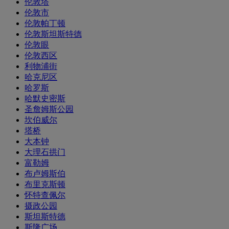
伦敦塔
伦敦市
伦敦帕丁顿
伦敦斯坦斯特德
伦敦眼
伦敦西区
利物浦街
哈克尼区
哈罗斯
哈默史密斯
圣詹姆斯公园
坎伯威尔
塔桥
大本钟
大理石拱门
富勒姆
布卢姆斯伯
布里克斯顿
怀特查佩尔
摄政公园
斯坦斯特德
斯隆广场