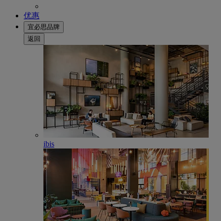
优惠
宜必思品牌
返回
ibis