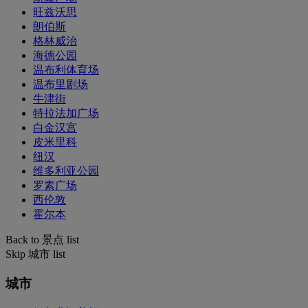
旺兹沃思
朗伯斯
格林威治
海德公园
温布利体育场
温布里剧场
牛津街
特拉法加广场
白金汉宫
皮米里科
纽汉
维多利亚公园
罗素广场
西伦敦
霍尔本
Back to 景点 list
Skip 城市 list
城市