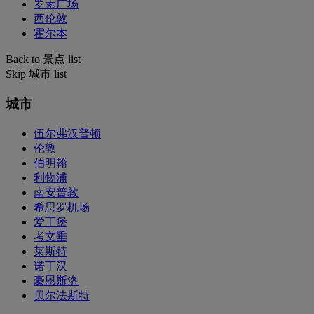
罗素广场
西伦敦
霍尔本
Back to 景点 list
Skip 城市 list
城市
伍尔弗汉普顿
伦敦
伯明翰
利物浦
南安普敦
希思罗机场
爱丁堡
考文垂
莱斯特
诺丁汉
豪恩斯洛
贝尔法斯特