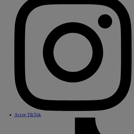
Accor TikTok