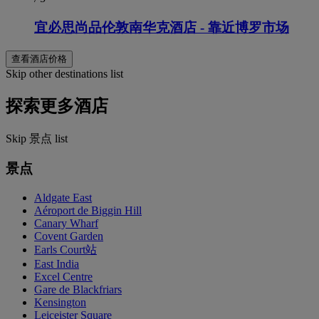
宜必思尚品伦敦南华克酒店 - 靠近博罗市场
查看酒店价格
Skip other destinations list
探索更多酒店
Skip 景点 list
景点
Aldgate East
Aéroport de Biggin Hill
Canary Wharf
Covent Garden
Earls Court站
East India
Excel Centre
Gare de Blackfriars
Kensington
Leiceister Square