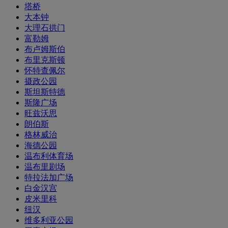
塔桥
大本钟
大理石拱门
富勒姆
布卢姆斯伯
布里克斯顿
怀特查佩尔
摄政公园
斯坦斯特德
斯隆广场
旺兹沃思
朗伯斯
格林威治
海德公园
温布利体育场
温布里剧场
特拉法加广场
白金汉宫
皮米里科
纽汉
维多利亚公园