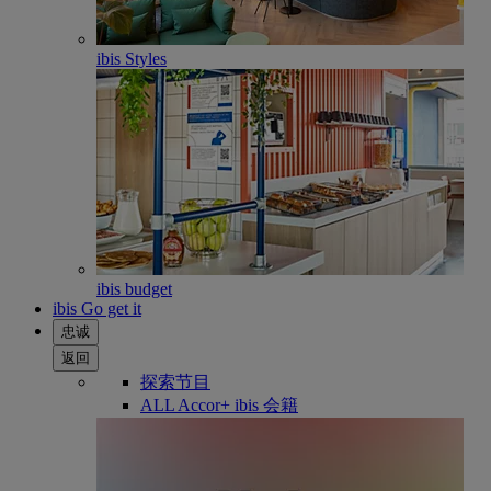
ibis Styles
ibis budget
ibis Go get it
忠诚
返回
探索节目
ALL Accor+ ibis 会籍