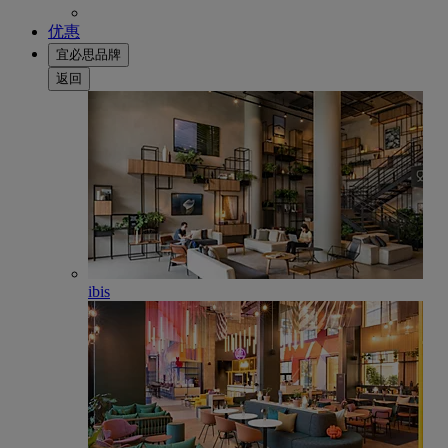
优惠
宜必思品牌
返回
ibis