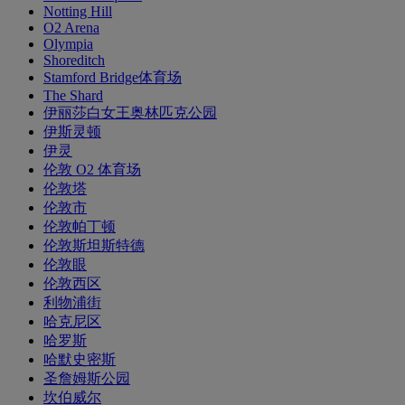
Notting Hill
O2 Arena
Olympia
Shoreditch
Stamford Bridge体育场
The Shard
伊丽莎白女王奥林匹克公园
伊斯灵顿
伊灵
伦敦 O2 体育场
伦敦塔
伦敦市
伦敦帕丁顿
伦敦斯坦斯特德
伦敦眼
伦敦西区
利物浦街
哈克尼区
哈罗斯
哈默史密斯
圣詹姆斯公园
坎伯威尔