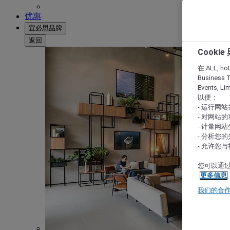
优惠
宜必思品牌
返回
Cooki
在 ALL, hote
Business T
Events, L
以便：
- 运行网
- 对网站
- 计量网
- 分析您
- 允许您
您可以通过
更多信息
我们的合