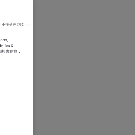
不接受并继续 →
orts,
vities &
和检索信息，