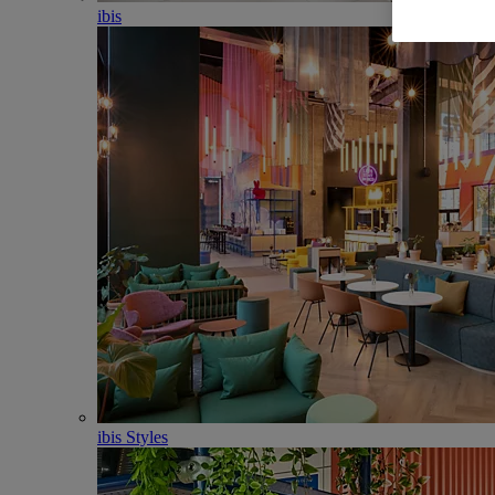
ibis
ibis Styles