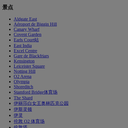
景点
Aldgate East
Aéroport de Biggin Hill
Canary Wharf
Covent Garden
Earls Court站
East India
Excel Centre
Gare de Blackfriars
Kensington
Leiceister Square
Notting Hill
O2 Arena
Olympia
Shoreditch
Stamford Bridge体育场
The Shard
伊丽莎白女王奥林匹克公园
伊斯灵顿
伊灵
伦敦 O2 体育场
伦敦塔