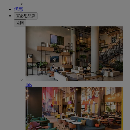
优惠
宜必思品牌
返回
ibis