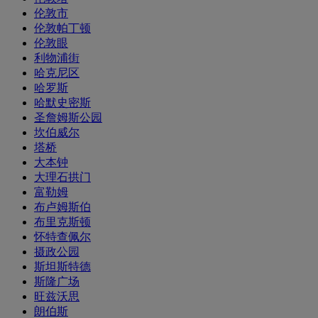
伦敦市
伦敦帕丁顿
伦敦眼
利物浦街
哈克尼区
哈罗斯
哈默史密斯
圣詹姆斯公园
坎伯威尔
塔桥
大本钟
大理石拱门
富勒姆
布卢姆斯伯
布里克斯顿
怀特查佩尔
摄政公园
斯坦斯特德
斯隆广场
旺兹沃思
朗伯斯