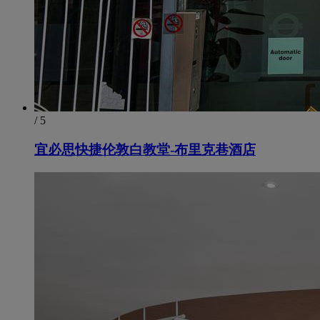
/ 5
宜必思快捷伦敦白教堂-布里克巷酒店