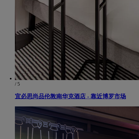
/ 5
宜必思尚品伦敦南华克酒店 - 靠近博罗市场