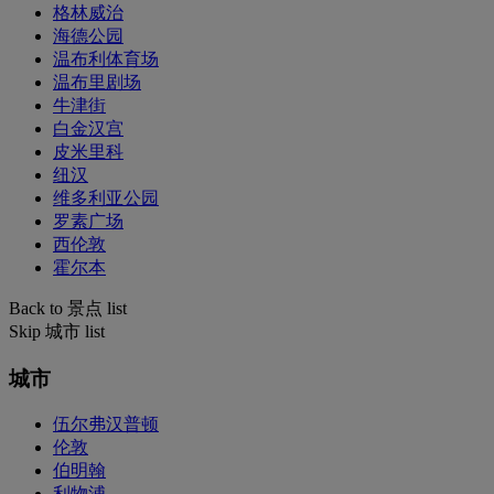
格林威治
海德公园
温布利体育场
温布里剧场
牛津街
白金汉宫
皮米里科
纽汉
维多利亚公园
罗素广场
西伦敦
霍尔本
Back to 景点 list
Skip 城市 list
城市
伍尔弗汉普顿
伦敦
伯明翰
利物浦