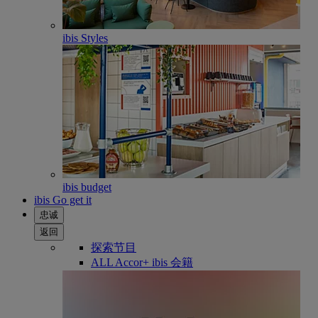
ibis Styles
ibis budget
ibis Go get it
忠诚
返回
探索节目
ALL Accor+ ibis 会籍