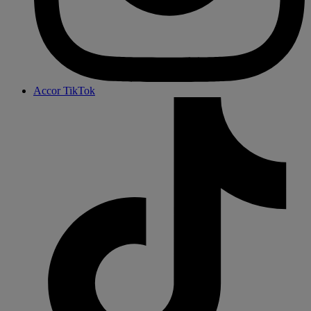
Accor TikTok