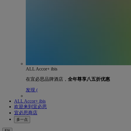
ALL Accor+ ibis
在宜必思品牌酒店，
全年尊享八五折优惠
发现 (
ALL Accor+ ibis
欢迎来到宜必思
宜必思商店
多一点
EN