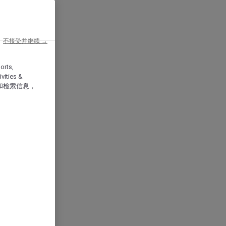
不接受并继续 →
orts,
vities &
和检索信息，