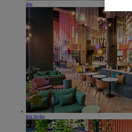
ibis
ibis Styles