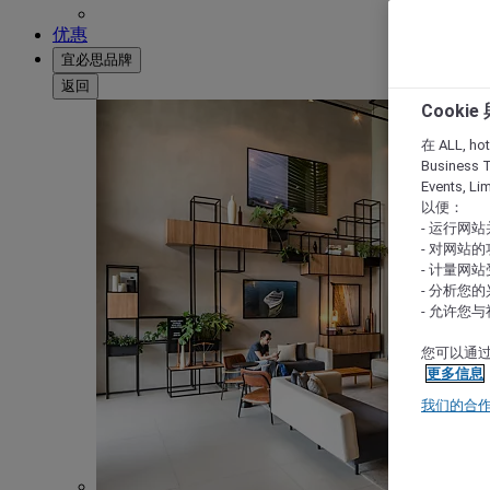
优惠
宜必思品牌
返回
Cooki
在 ALL, hote
Business T
Events, L
以便：
- 运行网
- 对网站
- 计量网
- 分析您
- 允许您
您可以通过
更多信息
我们的合