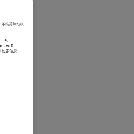
不接受并继续 →
orts,
vities &
和检索信息，