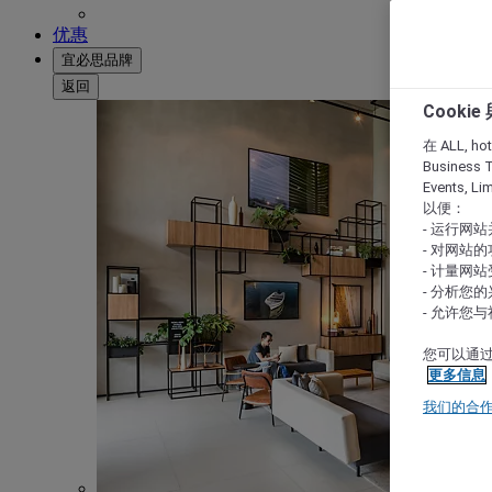
优惠
宜必思品牌
返回
Cooki
在 ALL, hote
Business T
Events, L
以便：
- 运行网
- 对网站
- 计量网
- 分析您
- 允许您
您可以通过
更多信息
我们的合