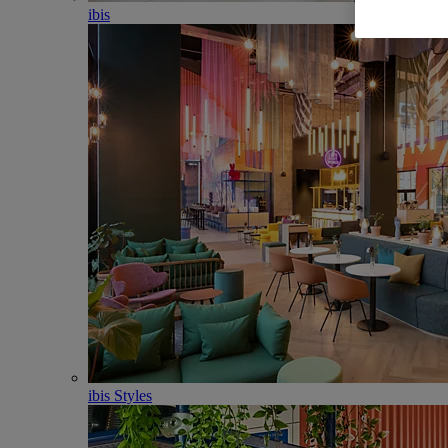
ibis
ibis Styles