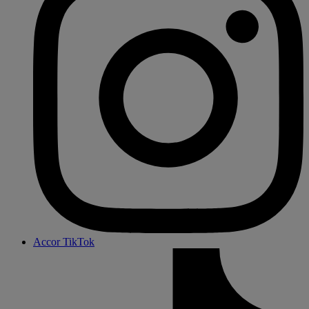
Accor TikTok