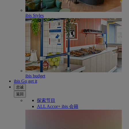
ibis Styles
ibis budget
ibis Go get it
忠诚
返回
探索节目
ALL Accor+ ibis 会籍