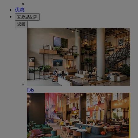
优惠
宜必思品牌
返回
ibis