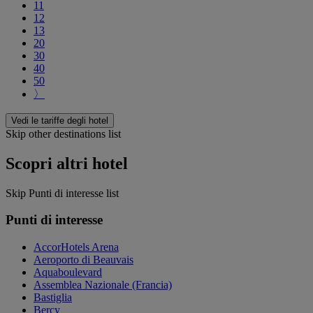
11
12
13
20
30
40
50
〉
Vedi le tariffe degli hotel
Skip other destinations list
Scopri altri hotel
Skip Punti di interesse list
Punti di interesse
AccorHotels Arena
Aeroporto di Beauvais
Aquaboulevard
Assemblea Nazionale (Francia)
Bastiglia
Bercy