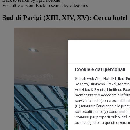
Back to search by I più ricercati
Vedi altre opzioni
Back to search by categories
Sud di Parigi (XIII, XIV, XV): Cerca hotel
Cookie e dati personali
Sui siti web ALL, HotelF1, Ibis, 
Resorts, Business Travel, Meetin
Activities & Events, Limitless Ex
memorizzare o accedere a informazio
servizi richiesti (non è possibile ri
(iii) misurare l'audience e le prest
sottoscritto uno; (v) consentirti di
interessi per proporti pubblicità 
puoi scegliere tra questi diversi 