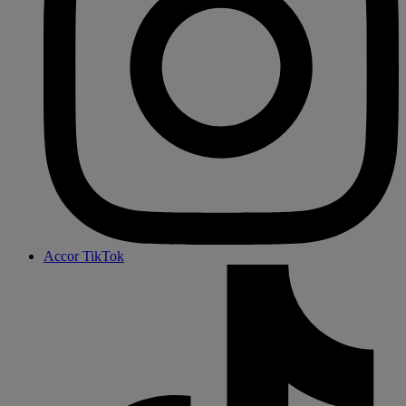
Accor TikTok