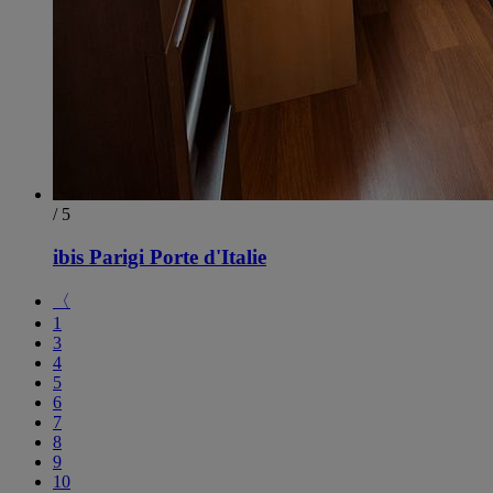
/ 5
ibis Parigi Porte d'Italie
〈
1
3
4
5
6
7
8
9
10