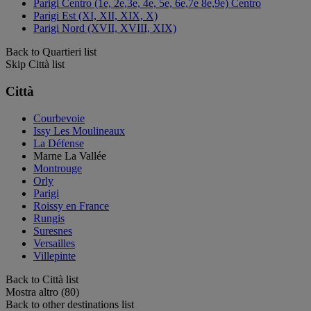
Parigi Centro (1e, 2e,3e, 4e, 5e, 6e,7e 8e,9e) Centro
Parigi Est (XI, XII, XIX, X)
Parigi Nord (XVII, XVIII, XIX)
Back to Quartieri list
Skip Città list
Città
Courbevoie
Issy Les Moulineaux
La Défense
Marne La Vallée
Montrouge
Orly
Parigi
Roissy en France
Rungis
Suresnes
Versailles
Villepinte
Back to Città list
Mostra altro (80)
Back to other destinations list