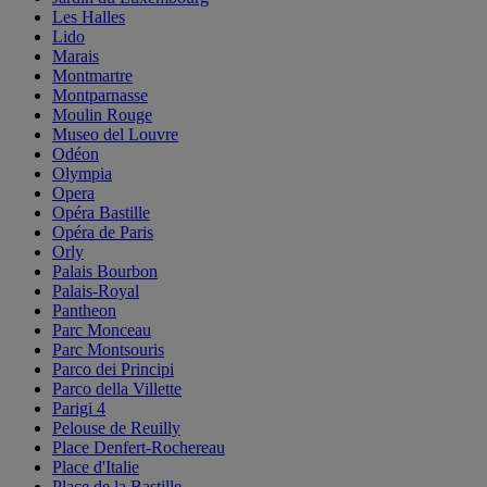
Les Halles
Lido
Marais
Montmartre
Montparnasse
Moulin Rouge
Museo del Louvre
Odéon
Olympia
Opera
Opéra Bastille
Opéra de Paris
Orly
Palais Bourbon
Palais-Royal
Pantheon
Parc Monceau
Parc Montsouris
Parco dei Principi
Parco della Villette
Parigi 4
Pelouse de Reuilly
Place Denfert-Rochereau
Place d'Italie
Place de la Bastille