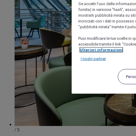
Se accetti l'uso delle informazion
fornita) in versione "hash", assoc
mostrarti pubblicità mirata su siti
incrociati con i dati in possesso d
"pubblicità mirata" tramite il pul
Puoi modificare le tue scelte in
accessibile tramite il link "Cooki
Ulteriori informazioni
I nostri partner
Pers
/ 5