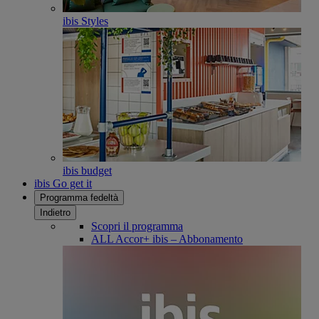
ibis Styles
ibis budget
ibis Go get it
Programma fedeltà
Indietro
Scopri il programma
ALL Accor+ ibis – Abbonamento