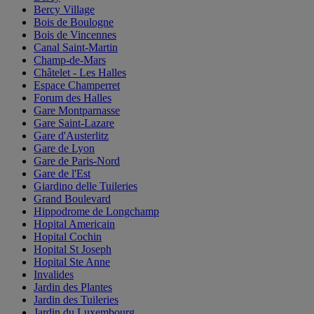
Bercy Village
Bois de Boulogne
Bois de Vincennes
Canal Saint-Martin
Champ-de-Mars
Châtelet - Les Halles
Espace Champerret
Forum des Halles
Gare Montparnasse
Gare Saint-Lazare
Gare d'Austerlitz
Gare de Lyon
Gare de Paris-Nord
Gare de l'Est
Giardino delle Tuileries
Grand Boulevard
Hippodrome de Longchamp
Hopital Americain
Hopital Cochin
Hopital St Joseph
Hopital Ste Anne
Invalides
Jardin des Plantes
Jardin des Tuileries
Jardin du Luxembourg