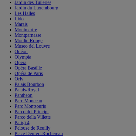
Jardin des Tuileries
Jardin du Luxembourg
Les Halles
Lido
Marais
Montmartre
Montparnasse
Moulin Rouge
Museo del Louvre
Odéon
Olympia
Opera
Opéra Bastille
Opéra de Paris
Orly
Palais Bourbon
Palais-Royal
Pantheon
Parc Monceau
Parc Montsouris
Parco dei Principi
Parco della Villette
Parigi 4
Pelouse de Reuilly
Place Denfert-Rochereau