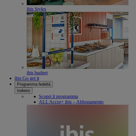
ibis Styles
ibis budget
ibis Go get it
Programma fedeltà
Indietro
Scopri il programma
ALL Accor+ ibis – Abbonamento