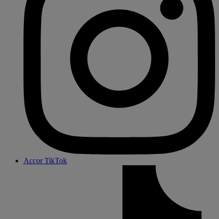
Accor TikTok