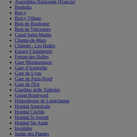
Assemblea Nazionale (Francia)
Bastiglia
Bercy
Bercy Village
Bois de Boulogne
Bois de Vincennes
Canal Saint-Martin
Champ-de-Mars
Châtelet - Les Halles
Espace Champerret
Forum des Halles
Gare Montparnasse
Gare d'Austerlitz
Gare de Lyon
Gare de Paris-Nord
Gare de l'Est
Giardino delle Tuileries
Grand Boulevard
Hippodrome de Longchamp
Hopital Americain
Hopital Cochin
Hopital St Joseph
Hopital Ste Anne
Invalides
Jardin des Plantes