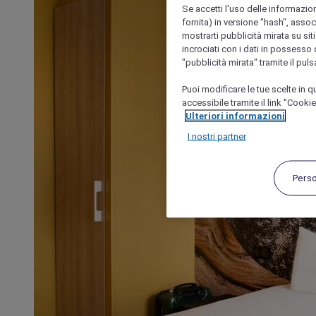
Se accetti l'uso delle informazion
fornita) in versione "hash", assoc
mostrarti pubblicità mirata su siti
incrociati con i dati in possesso d
"pubblicità mirata" tramite il pul
Puoi modificare le tue scelte in
accessibile tramite il link "Cooki
Ulteriori informazioni
I nostri partner
Pers