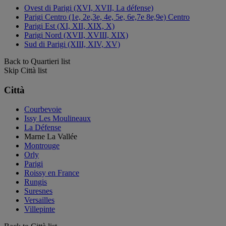
Ovest di Parigi (XVI, XVII, La défense)
Parigi Centro (1e, 2e,3e, 4e, 5e, 6e,7e 8e,9e) Centro
Parigi Est (XI, XII, XIX, X)
Parigi Nord (XVII, XVIII, XIX)
Sud di Parigi (XIII, XIV, XV)
Back to Quartieri list
Skip Città list
Città
Courbevoie
Issy Les Moulineaux
La Défense
Marne La Vallée
Montrouge
Orly
Parigi
Roissy en France
Rungis
Suresnes
Versailles
Villepinte