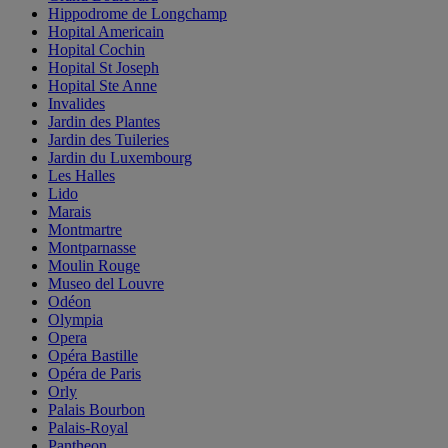
Hippodrome de Longchamp
Hopital Americain
Hopital Cochin
Hopital St Joseph
Hopital Ste Anne
Invalides
Jardin des Plantes
Jardin des Tuileries
Jardin du Luxembourg
Les Halles
Lido
Marais
Montmartre
Montparnasse
Moulin Rouge
Museo del Louvre
Odéon
Olympia
Opera
Opéra Bastille
Opéra de Paris
Orly
Palais Bourbon
Palais-Royal
Pantheon