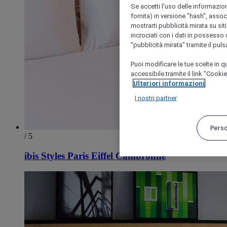
Se accetti l'uso delle informazion
fornita) in versione "hash", assoc
mostrarti pubblicità mirata su siti
incrociati con i dati in possesso d
"pubblicità mirata" tramite il pul
Puoi modificare le tue scelte in
accessibile tramite il link "Cooki
Ulteriori informazioni
I nostri partner
Pers
/ 5
ibis Styles Paris Eiffel Cambronne