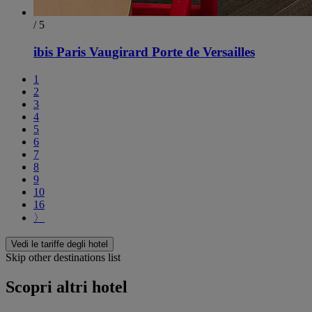
/ 5
ibis Paris Vaugirard Porte de Versailles
1
2
3
4
5
6
7
8
9
10
16
〉
Vedi le tariffe degli hotel
Skip other destinations list
Scopri altri hotel