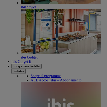
ibis Styles
ibis budget
ibis Go get it
Programma fedeltà
Indietro
Scopri il programma
ALL Accor+ ibis – Abbonamento