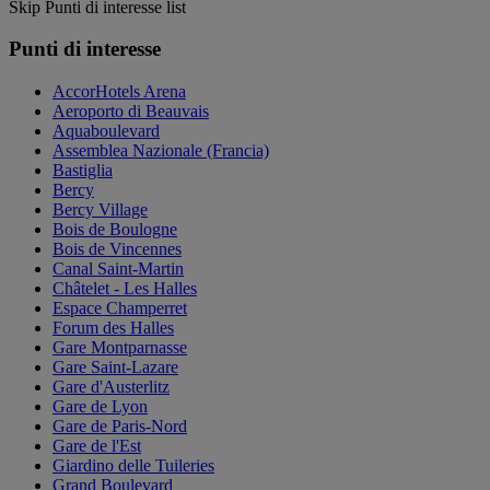
Skip Punti di interesse list
Punti di interesse
AccorHotels Arena
Aeroporto di Beauvais
Aquaboulevard
Assemblea Nazionale (Francia)
Bastiglia
Bercy
Bercy Village
Bois de Boulogne
Bois de Vincennes
Canal Saint-Martin
Châtelet - Les Halles
Espace Champerret
Forum des Halles
Gare Montparnasse
Gare Saint-Lazare
Gare d'Austerlitz
Gare de Lyon
Gare de Paris-Nord
Gare de l'Est
Giardino delle Tuileries
Grand Boulevard