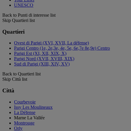
UNESCO
Back to Punti di interesse list
Skip Quartieri list
Quartieri
Ovest di Parigi (XVI, XVII, La défense)
Parigi Centro (1e, 2e,3e, 4e, 5e, 6e,7e 8e,9e) Centro
Parigi Est (XI, XII, XIX, X)
Parigi Nord (XVII, XVIII, XIX)
Sud di Parigi (XIII, XIV, XV)
Back to Quartieri list
Skip Città list
Città
Courbevoie
Issy Les Moulineaux
La Défense
Marne La Vallée
Montrouge
Orly