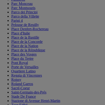
Parc Monceau
Parc Montsouris
Parco dei Principi
Parco della Villette
Parigi 4
Pelouse de Reuilly
Place Denfert-Rochereau
Place d'Italie
Place de la Bastille
Place de la Concorde
Place de la Nation
Place de la République
Place des Vosges
Place du Tertre
Pont Royal
Porte de Versailles
Quartiere Latino
Reggia di Vincennes
Roissy
Roland Garros
Sacré-Coeur
Saint-Germain-des-Prés
Stade De France
Stazione di Avenue Henri-Martin
Tour Eiffel