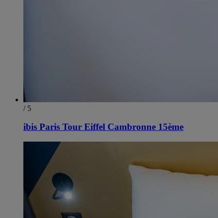
/ 5
ibis Paris Tour Eiffel Cambronne 15ème