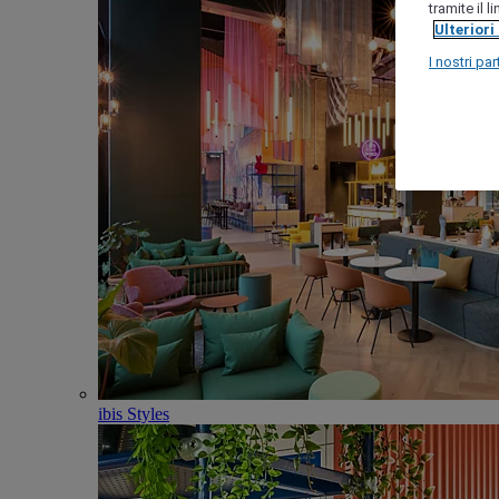
tramite il 
Ulteriori
I nostri par
ibis Styles