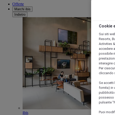
Offerte
Marchi ibis
Indietro
Cookie e
Sui siti we
Resorts, B
Activities 
accedere a i
possibile ri
prestazioni
interagire 
Per ciascun
cliccando 
Se accetti 
fornita) in
pubblicità 
possesso di
pulsante "
Puoi modif
ibis