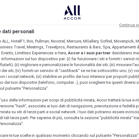
Continua s
 dati personali
b ALL, HotelF1, Ibis, Pullman, Novotel, Mercure, MGallery, Sofitel, Movenpick, M
usiness Travel, Meetings, Travelpros, Restaurants & Bars, Spa, Appartamenti & 
& Events, Limitless Experiences e Hera,
Accor e i suoi partner
desiderano me
nformazioni sul tuo dispositivo per: (i) far funzionare i siti e fornirti i servizi ri
fiutarli); (ii) migliorare e personalizzare le funzionalità dei siti; (iii) misurare l'a
 dei siti; (iv) fornirti un servizio di "cashback" se ne hai sottoscritto uno; (v) co
con i social network; (vi) stabilire un profilo dei tuoi interessi per proporti pubbl
o dei tuoi dispositivi (telefono, computer...), puoi scegliere tra questi diversi ut
sul pulsante "Personalizza".
l'uso delle informazioni per scopi di pubblicità mirata, Accor tratterà la tua e-m
 versione "hash", associata ai tuoi dati di navigazione, prenotazione e fedeltà p
mirata su siti di terze parti e social network. I tuoi dati potranno essere incrociat
 tali terze parti. Per saperne di più, consulta la sezione "pubblicità mirata" tram
Personalizza".
icare le tue scelte in qualsiasi momento cliccando sul pulsante "Personalizza"