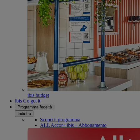
ibis budget
ibis Go get it
Programma fedeltà
Indietro
Scopri il programma
ALL Accor+ ibis – Abbonamento