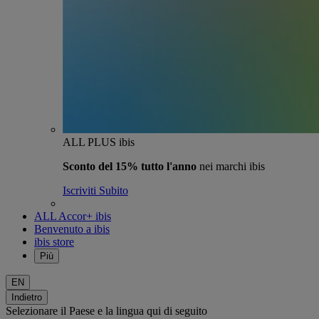
ALL PLUS ibis
Sconto del 15% tutto l'anno
nei marchi ibis
Iscriviti Subito
ALL Accor+ ibis
Benvenuto a ibis
ibis store
Più
EN
Indietro
Selezionare il Paese e la lingua qui di seguito