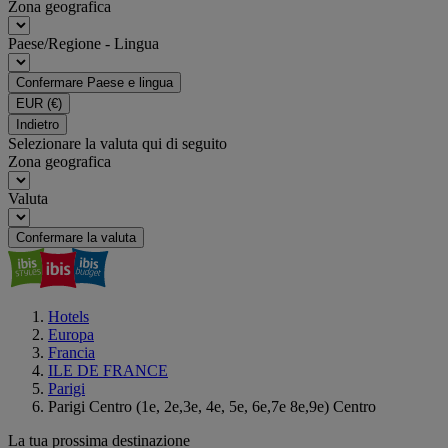
Zona geografica
Paese/Regione - Lingua
Confermare Paese e lingua
EUR
(€)
Indietro
Selezionare la valuta qui di seguito
Zona geografica
Valuta
Confermare la valuta
Hotels
Europa
Francia
ILE DE FRANCE
Parigi
Parigi Centro (1e, 2e,3e, 4e, 5e, 6e,7e 8e,9e) Centro
La tua prossima destinazione