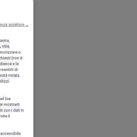
enza accettare →
antra,
Ville,
morizzare o
chiesti (non è
udience e le
nsentirti di
icità mirata.
ilizzi
ail (se
er mostrarti
i con i dati in
ite il
 accessibile