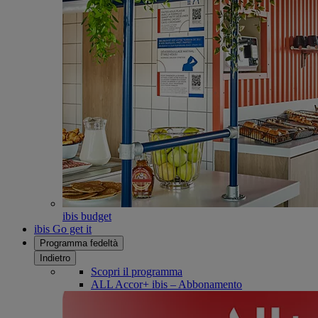
ibis budget
ibis Go get it
Programma fedeltà
Indietro
Scopri il programma
ALL Accor+ ibis – Abbonamento