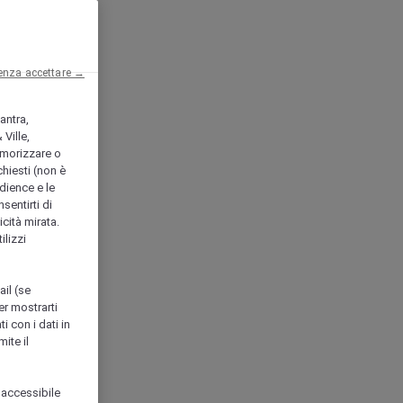
enza accettare →
antra,
Ville,
morizzare o
chiesti (non è
udience e le
nsentirti di
icità mirata.
ilizzi
ail (se
er mostrarti
i con i dati in
ite il
 accessibile