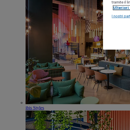
tramite il 
Ulteriori
I nostri par
ibis Styles