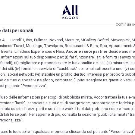
Continua s
 dati personali
b ALL, HotelF1, Ibis, Pullman, Novotel, Mercure, MGallery, Sofitel, Movenpick, M
usiness Travel, Meetings, Travelpros, Restaurants & Bars, Spa, Appartamenti & 
& Events, Limitless Experiences e Hera,
Accor e i suoi partner
desiderano me
nformazioni sul tuo dispositivo per: (i) far funzionare i siti e fornirti i servizi ri
fiutarli); (ii) migliorare e personalizzare le funzionalità dei siti; (iii) misurare l'a
 dei siti; (iv) fornirti un servizio di "cashback" se ne hai sottoscritto uno; (v) co
con i social network; (vi) stabilire un profilo dei tuoi interessi per proporti pubbl
o dei tuoi dispositivi (telefono, computer...), puoi scegliere tra questi diversi ut
sul pulsante "Personalizza".
l'uso delle informazioni per scopi di pubblicità mirata, Accor tratterà la tua e-m
 versione "hash", associata ai tuoi dati di navigazione, prenotazione e fedeltà p
mirata su siti di terze parti e social network. I tuoi dati potranno essere incrociat
 tali terze parti. Per saperne di più, consulta la sezione "pubblicità mirata" tram
Personalizza".
icare le tue scelte in qualsiasi momento cliccando sul pulsante "Personalizza"