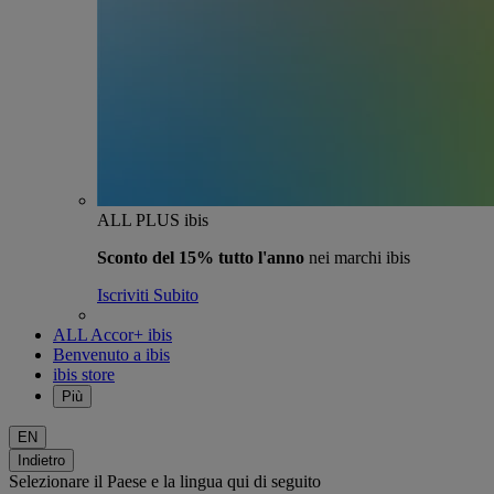
ALL PLUS ibis
Sconto del 15% tutto l'anno
nei marchi ibis
Iscriviti Subito
ALL Accor+ ibis
Benvenuto a ibis
ibis store
Più
EN
Indietro
Selezionare il Paese e la lingua qui di seguito