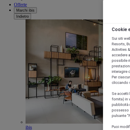
Offerte
Marchi ibis
Indietro
Cookie e
Sui siti we
Resorts, B
Activities 
accedere a i
possibile ri
prestazioni
interagire 
Per ciascun
cliccando 
Se accetti 
fornita) in
pubblicità 
possesso di
pulsante "
Puoi modif
ibis