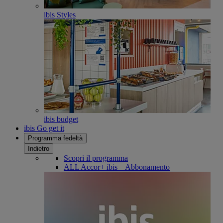
ibis Styles
ibis budget
ibis Go get it
Programma fedeltà
Indietro
Scopri il programma
ALL Accor+ ibis – Abbonamento