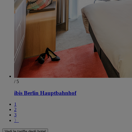
/ 5
ibis Berlin Hauptbahnhof
1
2
3
〉
Vedi le tariffe degli hotel