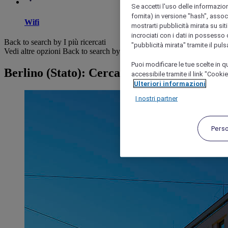
Se accetti l'uso delle informazion
fornita) in versione "hash", assoc
Wifi
mostrarti pubblicità mirata su siti
incrociati con i dati in possesso d
Back to search by I più ricercati
"pubblicità mirata" tramite il pul
Vedi altre opzioni
Back to search by categories
Puoi modificare le tue scelte in
Berlino (Stato): Cerca hotel
accessibile tramite il link "Cooki
Ulteriori informazioni
I nostri partner
Pers