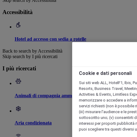
Skip search by Accessibilità
Accessibilità
Hotel ad accesso con sedia a rotelle
Back to search by Accessibilità
Skip search by I più ricercati
I più ricercati
Cookie e dati personali
Sui siti web ALL, HotelF1, Ibis, 
Resorts, Business Travel, Meetin
Activities & Events, Limitless Ex
Animali di compagnia ammessi
memorizzare o accedere a informazio
servizi richiesti (non è possibile ri
(iii) misurare l'audience e le prest
sottoscritto uno; (v) consentirti di
Aria condizionata
interessi per proporti pubblicità 
puoi scegliere tra questi diversi 