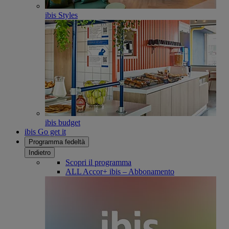
ibis Styles
ibis budget
ibis Go get it
Programma fedeltà
Indietro
Scopri il programma
ALL Accor+ ibis – Abbonamento