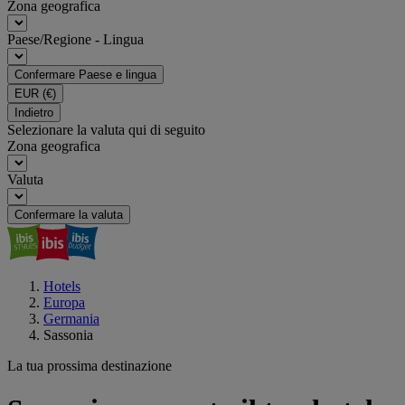
Zona geografica
Paese/Regione - Lingua
Confermare Paese e lingua
EUR
(€)
Indietro
Selezionare la valuta qui di seguito
Zona geografica
Valuta
Confermare la valuta
Hotels
Europa
Germania
Sassonia
La tua prossima destinazione