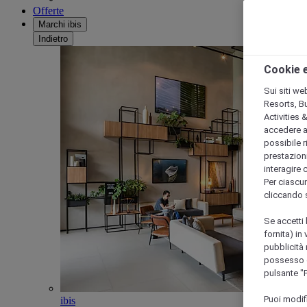
Offerte
Marchi ibis
Indietro
Cookie e
Sui siti we
Resorts, B
Activities 
accedere a i
possibile ri
prestazioni
interagire 
Per ciascun
cliccando 
Se accetti 
fornita) in
pubblicità 
possesso di
pulsante "
Puoi modif
ibis