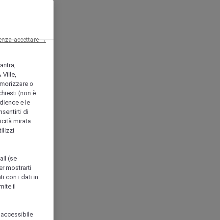
enza accettare →
antra,
Ville,
morizzare o
chiesti (non è
udience e le
nsentirti di
icità mirata.
ilizzi
ail (se
er mostrarti
i con i dati in
ite il
 accessibile