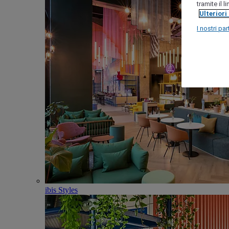
tramite il 
Ulteriori
I nostri par
ibis Styles