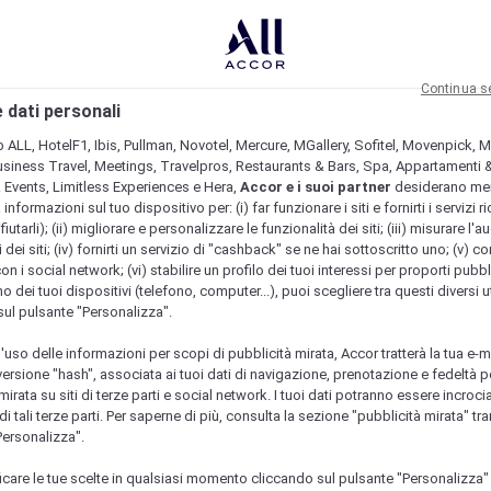
Continua s
 dati personali
b ALL, HotelF1, Ibis, Pullman, Novotel, Mercure, MGallery, Sofitel, Movenpick, M
usiness Travel, Meetings, Travelpros, Restaurants & Bars, Spa, Appartamenti & 
& Events, Limitless Experiences e Hera,
Accor e i suoi partner
desiderano me
nformazioni sul tuo dispositivo per: (i) far funzionare i siti e fornirti i servizi ri
fiutarli); (ii) migliorare e personalizzare le funzionalità dei siti; (iii) misurare l'a
 dei siti; (iv) fornirti un servizio di "cashback" se ne hai sottoscritto uno; (v) co
con i social network; (vi) stabilire un profilo dei tuoi interessi per proporti pubbl
o dei tuoi dispositivi (telefono, computer...), puoi scegliere tra questi diversi ut
sul pulsante "Personalizza".
l'uso delle informazioni per scopi di pubblicità mirata, Accor tratterà la tua e-m
 versione "hash", associata ai tuoi dati di navigazione, prenotazione e fedeltà p
mirata su siti di terze parti e social network. I tuoi dati potranno essere incrociat
 tali terze parti. Per saperne di più, consulta la sezione "pubblicità mirata" tram
Personalizza".
icare le tue scelte in qualsiasi momento cliccando sul pulsante "Personalizza"