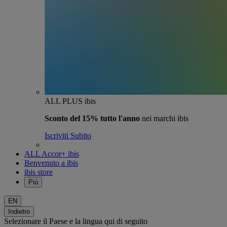
ALL PLUS ibis
Sconto del 15% tutto l'anno
nei marchi ibis
Iscriviti Subito
ALL Accor+ ibis
Benvenuto a ibis
ibis store
Più
EN
Indietro
Selezionare il Paese e la lingua qui di seguito