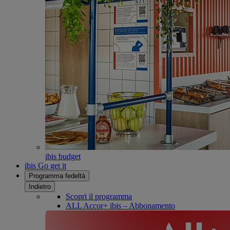
ibis budget
ibis Go get it
Programma fedeltà
Indietro
Scopri il programma
ALL Accor+ ibis – Abbonamento