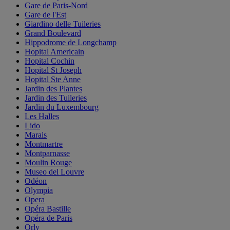
Gare de Paris-Nord
Gare de l'Est
Giardino delle Tuileries
Grand Boulevard
Hippodrome de Longchamp
Hopital Americain
Hopital Cochin
Hopital St Joseph
Hopital Ste Anne
Jardin des Plantes
Jardin des Tuileries
Jardin du Luxembourg
Les Halles
Lido
Marais
Montmartre
Montparnasse
Moulin Rouge
Museo del Louvre
Odéon
Olympia
Opera
Opéra Bastille
Opéra de Paris
Orly