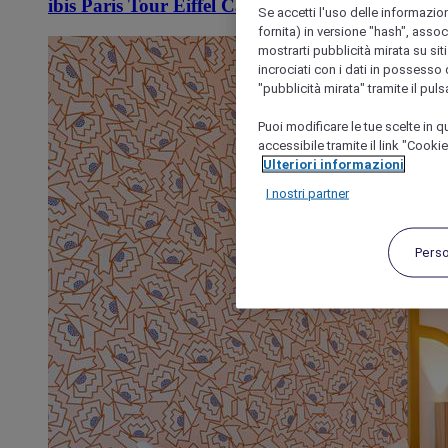
ibis Paris Tour Eiffel Cambronne 15ème
Se accetti l'uso delle informazion
fornita) in versione "hash", assoc
mostrarti pubblicità mirata su siti
incrociati con i dati in possesso d
"pubblicità mirata" tramite il pul
Puoi modificare le tue scelte in
accessibile tramite il link "Cooki
Ulteriori informazioni
I nostri partner
Pers