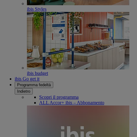
ibis Styles
ibis budget
ibis Go get it
Programma fedeltà
Indietro
Scopri il programma
ALL Accor+ ibis – Abbonamento