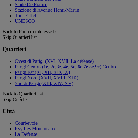
Stade De France
Stazione di Avenue Henri-Martin
Tour Eiffel
UNESCO
Back to Punti di interesse list
Skip Quartieri list
Quartieri
Ovest di Parigi (XVI, XVII, La défense)
Parigi Centro (1e, 2e,3e, 4e, 5e, 6e,7e 8e,9e) Centro
Parigi Est (XI, XII, XIX, X)
Parigi Nord (XVII, XVIII, XIX)
Sud di Parigi (XIII, XIV, XV)
Back to Quartieri list
Skip Città list
Città
Courbevoie
Issy Les Moulineaux
La Défense