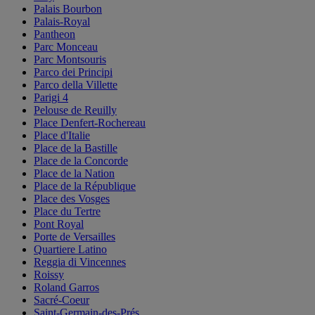
Palais Bourbon
Palais-Royal
Pantheon
Parc Monceau
Parc Montsouris
Parco dei Principi
Parco della Villette
Parigi 4
Pelouse de Reuilly
Place Denfert-Rochereau
Place d'Italie
Place de la Bastille
Place de la Concorde
Place de la Nation
Place de la République
Place des Vosges
Place du Tertre
Pont Royal
Porte de Versailles
Quartiere Latino
Reggia di Vincennes
Roissy
Roland Garros
Sacré-Coeur
Saint-Germain-des-Prés