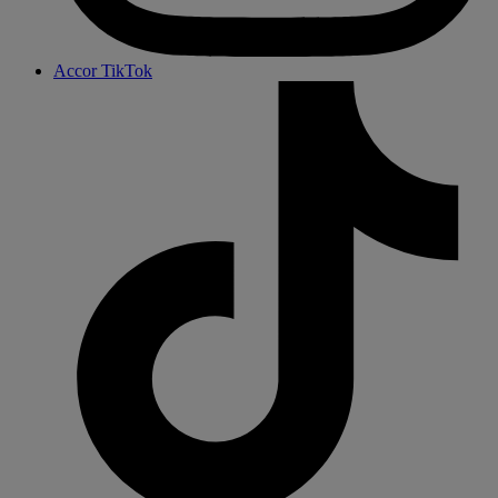
Accor TikTok