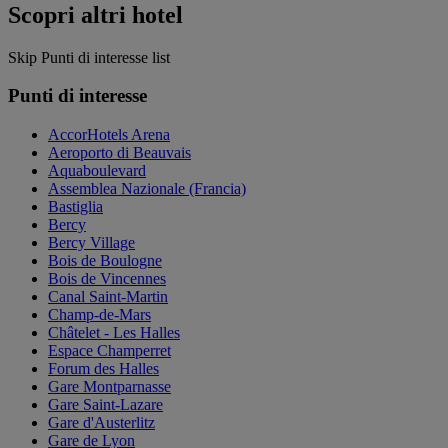
Scopri altri hotel
Skip Punti di interesse list
Punti di interesse
AccorHotels Arena
Aeroporto di Beauvais
Aquaboulevard
Assemblea Nazionale (Francia)
Bastiglia
Bercy
Bercy Village
Bois de Boulogne
Bois de Vincennes
Canal Saint-Martin
Champ-de-Mars
Châtelet - Les Halles
Espace Champerret
Forum des Halles
Gare Montparnasse
Gare Saint-Lazare
Gare d'Austerlitz
Gare de Lyon