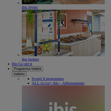
ibis Styles
ibis budget
ibis Go get it
Programma fedeltà
Indietro
Scopri il programma
ALL Accor+ ibis – Abbonamento