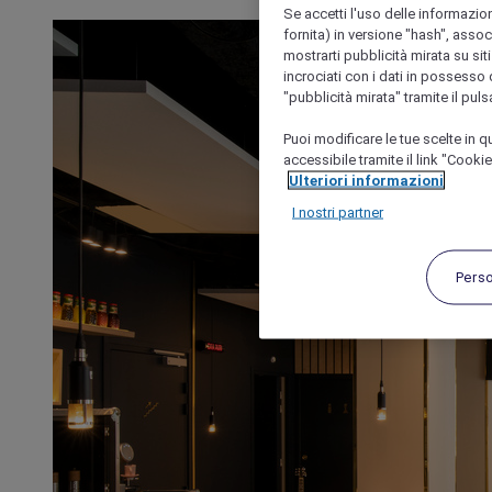
Se accetti l'uso delle informazion
fornita) in versione "hash", assoc
mostrarti pubblicità mirata su siti
incrociati con i dati in possesso d
"pubblicità mirata" tramite il pul
Puoi modificare le tue scelte in
accessibile tramite il link "Cooki
Ulteriori informazioni
I nostri partner
Pers