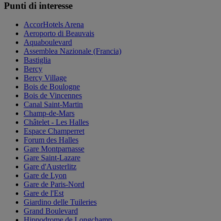
Punti di interesse
AccorHotels Arena
Aeroporto di Beauvais
Aquaboulevard
Assemblea Nazionale (Francia)
Bastiglia
Bercy
Bercy Village
Bois de Boulogne
Bois de Vincennes
Canal Saint-Martin
Champ-de-Mars
Châtelet - Les Halles
Espace Champerret
Forum des Halles
Gare Montparnasse
Gare Saint-Lazare
Gare d'Austerlitz
Gare de Lyon
Gare de Paris-Nord
Gare de l'Est
Giardino delle Tuileries
Grand Boulevard
Hippodrome de Longchamp