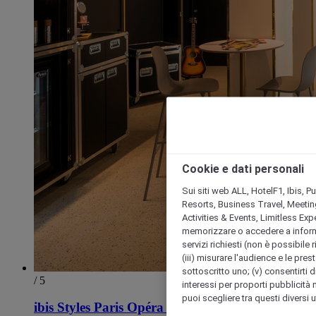
Cookie e dati personali
Sui siti web ALL, HotelF1, Ibis, 
Resorts, Business Travel, Meetin
Activities & Events, Limitless Ex
memorizzare o accedere a informazio
servizi richiesti (non è possibile ri
(iii) misurare l'audience e le prest
sottoscritto uno; (v) consentirti di
/ 5
interessi per proporti pubblicità 
puoi scegliere tra questi diversi 
ibis Styles Paris Opéra Lafayette