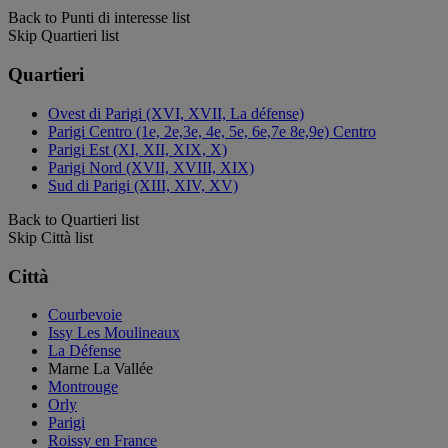
Back to Punti di interesse list
Skip Quartieri list
Quartieri
Ovest di Parigi (XVI, XVII, La défense)
Parigi Centro (1e, 2e,3e, 4e, 5e, 6e,7e 8e,9e) Centro
Parigi Est (XI, XII, XIX, X)
Parigi Nord (XVII, XVIII, XIX)
Sud di Parigi (XIII, XIV, XV)
Back to Quartieri list
Skip Città list
Città
Courbevoie
Issy Les Moulineaux
La Défense
Marne La Vallée
Montrouge
Orly
Parigi
Roissy en France