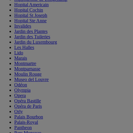
Hopital Americain
Hopital Cochin
Hopital St Joseph
Hopital Ste Anne
Invalides
Jardin des Plantes
Jardin des Tuileries
Jardin du Luxembourg
Les Halles
Lido
Marais
Montmartre
Montparnasse
Moulin Rouge
Museo del Louvre
Odéon
Olympia
Opera
Opéra Bastille
Opéra de Paris
Orly
Palais Bourbon
Palais-Royal
Pantheon
Parc Monceau