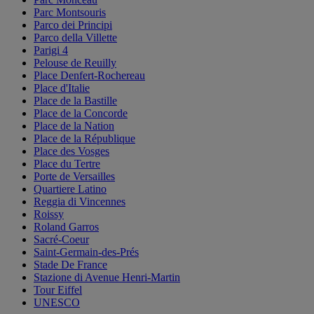
Parc Montsouris
Parco dei Principi
Parco della Villette
Parigi 4
Pelouse de Reuilly
Place Denfert-Rochereau
Place d'Italie
Place de la Bastille
Place de la Concorde
Place de la Nation
Place de la République
Place des Vosges
Place du Tertre
Porte de Versailles
Quartiere Latino
Reggia di Vincennes
Roissy
Roland Garros
Sacré-Coeur
Saint-Germain-des-Prés
Stade De France
Stazione di Avenue Henri-Martin
Tour Eiffel
UNESCO