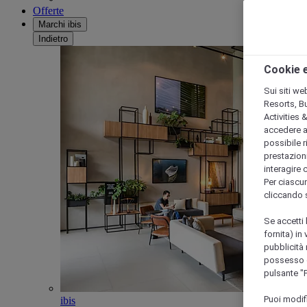
Offerte
Marchi ibis
Indietro
Cookie e
Sui siti we
Resorts, B
Activities 
accedere a i
possibile ri
prestazioni
interagire 
Per ciascun
cliccando 
Se accetti 
fornita) in
pubblicità 
possesso di
pulsante "
Puoi modif
ibis