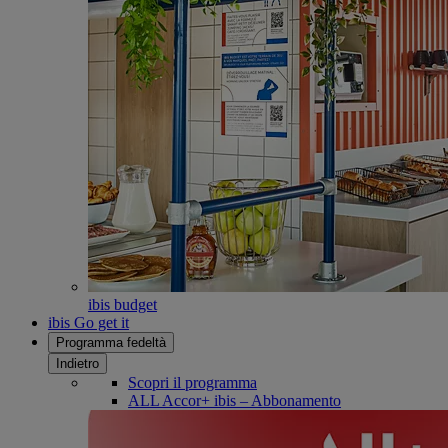
ibis budget
ibis Go get it
Programma fedeltà
Indietro
Scopri il programma
ALL Accor+ ibis – Abbonamento