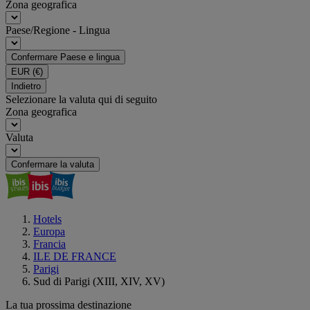
Zona geografica
Paese/Regione - Lingua
Confermare Paese e lingua
EUR
(€)
Indietro
Selezionare la valuta qui di seguito
Zona geografica
Valuta
Confermare la valuta
Hotels
Europa
Francia
ILE DE FRANCE
Parigi
Sud di Parigi (XIII, XIV, XV)
La tua prossima destinazione