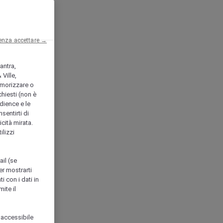
enza accettare →
antra,
Ville,
morizzare o
chiesti (non è
udience e le
nsentirti di
icità mirata.
ilizzi
ail (se
er mostrarti
i con i dati in
ite il
 accessibile