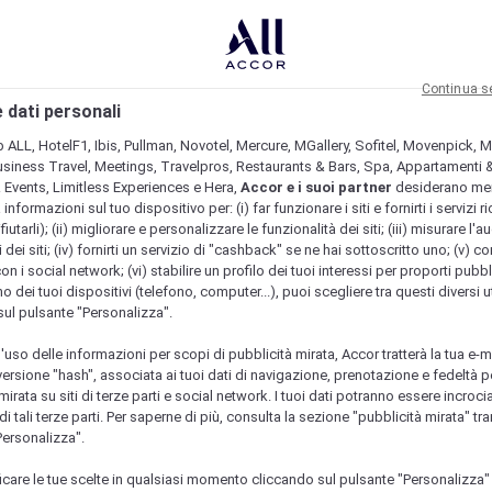
Continua s
 dati personali
b ALL, HotelF1, Ibis, Pullman, Novotel, Mercure, MGallery, Sofitel, Movenpick, M
usiness Travel, Meetings, Travelpros, Restaurants & Bars, Spa, Appartamenti & 
& Events, Limitless Experiences e Hera,
Accor e i suoi partner
desiderano me
nformazioni sul tuo dispositivo per: (i) far funzionare i siti e fornirti i servizi ri
fiutarli); (ii) migliorare e personalizzare le funzionalità dei siti; (iii) misurare l'a
 dei siti; (iv) fornirti un servizio di "cashback" se ne hai sottoscritto uno; (v) co
con i social network; (vi) stabilire un profilo dei tuoi interessi per proporti pubbl
o dei tuoi dispositivi (telefono, computer...), puoi scegliere tra questi diversi ut
sul pulsante "Personalizza".
l'uso delle informazioni per scopi di pubblicità mirata, Accor tratterà la tua e-m
 versione "hash", associata ai tuoi dati di navigazione, prenotazione e fedeltà p
mirata su siti di terze parti e social network. I tuoi dati potranno essere incrociat
 tali terze parti. Per saperne di più, consulta la sezione "pubblicità mirata" tram
Personalizza".
icare le tue scelte in qualsiasi momento cliccando sul pulsante "Personalizza"