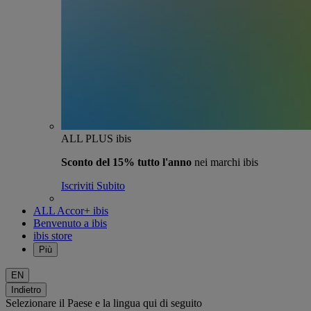
ALL PLUS ibis
Sconto del 15% tutto l'anno
nei marchi ibis
Iscriviti Subito
ALL Accor+ ibis
Benvenuto a ibis
ibis store
Più
EN
Indietro
Selezionare il Paese e la lingua qui di seguito