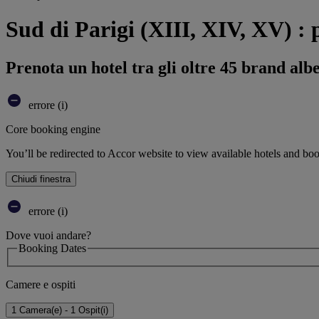
Sud di Parigi (XIII, XIV, XV) : p
Prenota un hotel tra gli oltre 45 brand alb
errore (i)
Core booking engine
You’ll be redirected to Accor website to view available hotels and bo
Chiudi finestra
errore (i)
Dove vuoi andare?
Booking Dates
Camere e ospiti
1 Camera(e) - 1 Ospit(i)