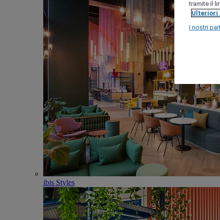
tramite il 
Ulteriori
I nostri par
ibis Styles