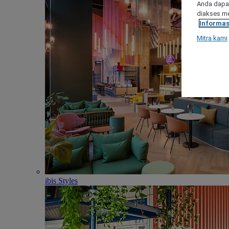
Anda dapat
diakses me
Informas
Mitra kami
ibis Styles