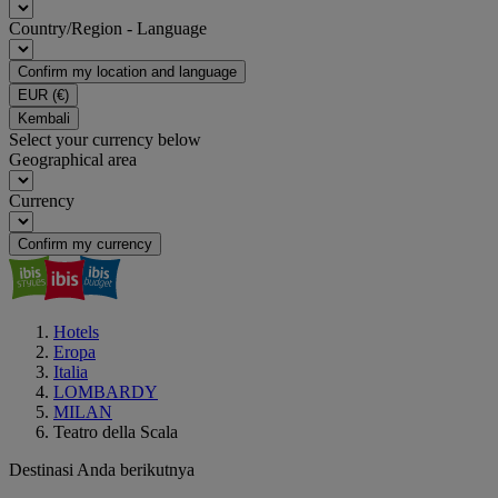
Country/Region - Language
Confirm my location and language
EUR
(€)
Kembali
Select your currency below
Geographical area
Currency
Confirm my currency
Hotels
Eropa
Italia
LOMBARDY
MILAN
Teatro della Scala
Destinasi Anda berikutnya