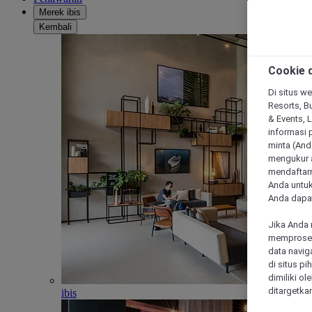
Merek ibis
Kembali
Cookie d
Di situs we
Resorts, Bu
& Events, 
informasi 
minta (Anda
mengukur a
mendaftarn
Anda untuk
Anda dapat
Jika Anda 
memproses 
data navig
di situs p
dimiliki ol
ditargetkan
ibis