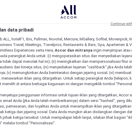
Continue wit
an data pribadi
b ALL, hotelF1, ibis, Pullman, Novotel, Mercure, MGallery, Sofitel, Movenpick, 
siness Travel, Meetings, Travelpros, Restaurants & Bars, Spa, Apartemen & Vill
Limitless Experiences serta Hera,
Accor dan mitranya
ingin menyimpan atau
pada perangkat Anda untuk: (i) mengoperasikan situs dan menyediakan layan
 tidak dapat menolak hal ini); (ii) meningkatkan dan mempersonalisasi fitur situ
udiens dan kinerja situs; (iv) menyediakan layanan "cashback" jika Anda tela
ya; (v) memungkinkan Anda berinteraksi dengan jejaring sosial; (vi) membuat 
 menawarkan iklan yang ditargetkan. Untuk setiap perangkat Anda (telepon, ko
 memilih di antara berbagai kegunaan ini dengan mengeklik tombol "Personali
menyetujui penggunaan informasi untuk tujuan iklan yang ditargetkan, Accor 
email Anda (jika Anda telah memberikannya) dalam versi "hashed", yang dik
asi, pemesanan, dan loyalitas Anda untuk menampilkan iklan yang ditargetka
ihak ketiga dan jejaring sosial. Data Anda mungkin akan disilangkan dengan da
eh pihak ketiga tersebut. Untuk mempelajari lebih lanjut, silakan lihat bagian "i
" melalui tombol "Personalisasi".