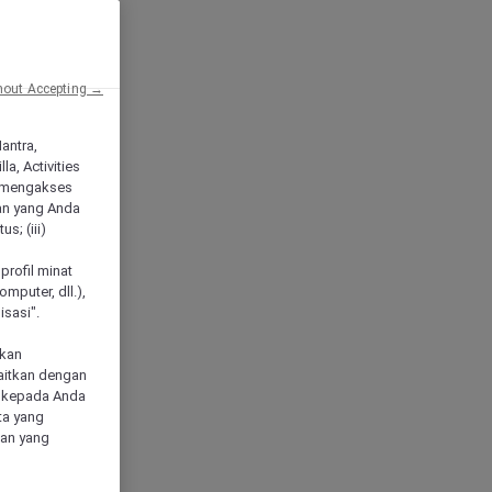
hout Accepting →
Mantra,
a, Activities
 mengakses
an yang Anda
s; (iii)
h
profil minat
mputer, dll.),
sasi".
akan
aitkan dengan
n kepada Anda
ta yang
klan yang