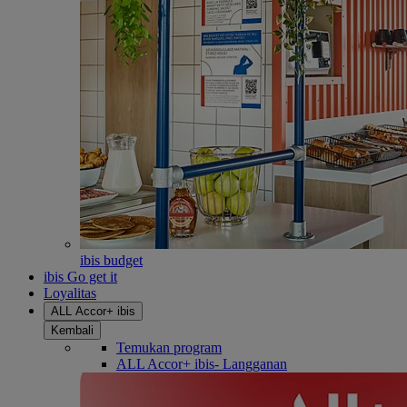
ibis budget
ibis Go get it
Loyalitas
ALL Accor+ ibis
Kembali
Temukan program
ALL Accor+ ibis- Langganan