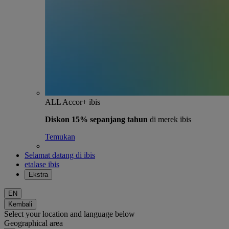
ALL Accor+ ibis
Diskon 15% sepanjang tahun
di merek ibis
Temukan
Selamat datang di ibis
etalase ibis
Ekstra
EN
Kembali
Select your location and language below
Geographical area