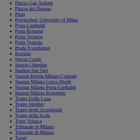
Piazza Gae Aulenti
Piazza del Duomo
Piola
Polytechnic University of Milan
Porta Garibaldi
Porta Romana
Porta Ticinese
Porta Venezia
Prada Foundation
Romolo
Sforza Castle
Spazio Oberdan
Stadion San Siro
Stasiun Kereta Milano Centrale
Stasiun Milano Greco Pirelli
Stasiun Milano Porta Garibaldi
Stasiun Milano Rogoredo
Teatro Della Luna
Teatro Strehler
Teatro degli Arcimboldi
Teatro della Scala
Torre Velasca
Tribunale di Milano
Triennale di Milano
Turati