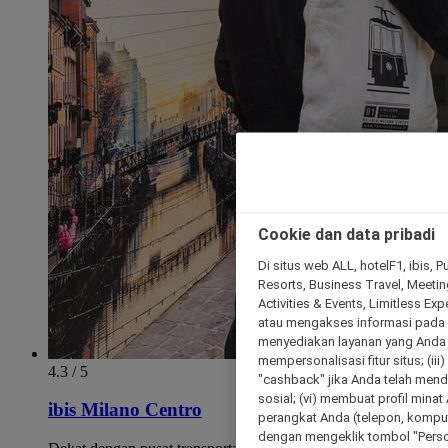
Cookie dan data pribadi
Di situs web ALL, hotelF1, ibis, 
Resorts, Business Travel, Meetin
Activities & Events, Limitless Ex
atau mengakses informasi pada 
menyediakan layanan yang Anda m
mempersonalisasi fitur situs; (ii
4.3 / 5
"cashback" jika Anda telah mend
sosial; (vi) membuat profil mina
ibis Milano Centro
perangkat Anda (telepon, kompute
dengan mengeklik tombol "Person