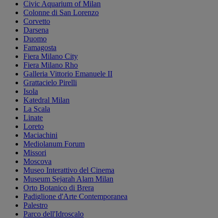
Civic Aquarium of Milan
Colonne di San Lorenzo
Corvetto
Darsena
Duomo
Famagosta
Fiera Milano City
Fiera Milano Rho
Galleria Vittorio Emanuele II
Grattacielo Pirelli
Isola
Katedral Milan
La Scala
Linate
Loreto
Maciachini
Mediolanum Forum
Missori
Moscova
Museo Interattivo del Cinema
Museum Sejarah Alam Milan
Orto Botanico di Brera
Padiglione d'Arte Contemporanea
Palestro
Parco dell'Idroscalo