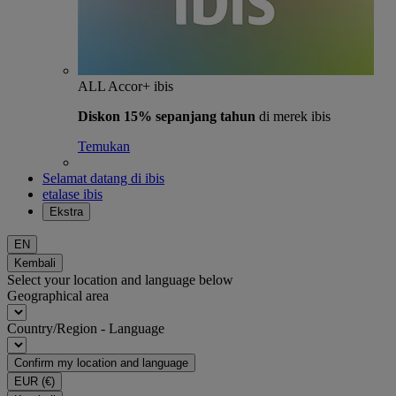
ALL Accor+ ibis
Diskon 15% sepanjang tahun
di merek ibis
Temukan
Selamat datang di ibis
etalase ibis
Ekstra
EN
Kembali
Select your location and language below
Geographical area
Country/Region - Language
Confirm my location and language
EUR
(€)