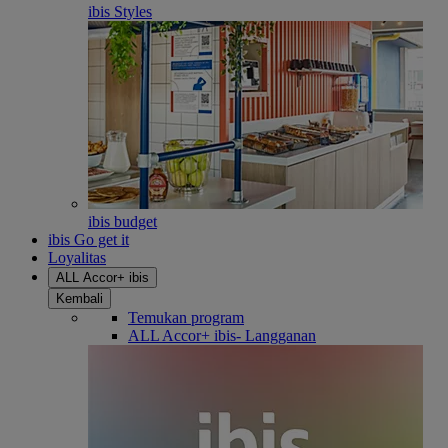
ibis Styles
ibis budget
ibis Go get it
Loyalitas
ALL Accor+ ibis
Kembali
Temukan program
ALL Accor+ ibis- Langganan