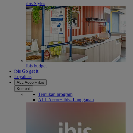
ibis Styles
ibis budget
ibis Go get it
Loyalitas
ALL Accor+ ibis
Kembali
Temukan program
ALL Accor+ ibis- Langganan