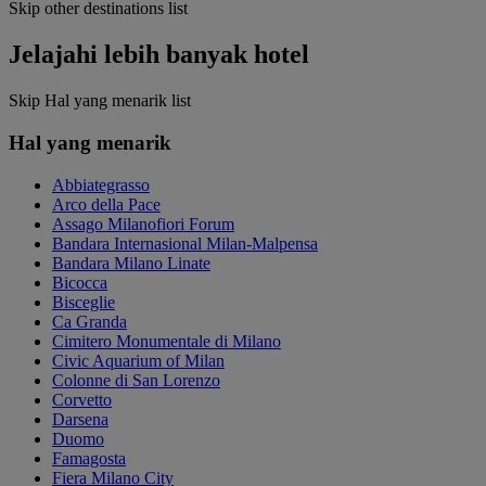
Skip other destinations list
Jelajahi lebih banyak hotel
Skip Hal yang menarik list
Hal yang menarik
Abbiategrasso
Arco della Pace
Assago Milanofiori Forum
Bandara Internasional Milan-Malpensa
Bandara Milano Linate
Bicocca
Bisceglie
Ca Granda
Cimitero Monumentale di Milano
Civic Aquarium of Milan
Colonne di San Lorenzo
Corvetto
Darsena
Duomo
Famagosta
Fiera Milano City