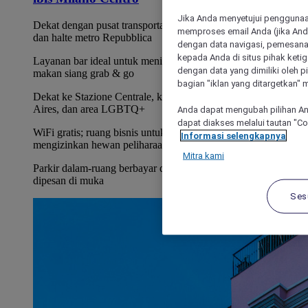
Jika Anda menyetujui penggunaan
Dekat dengan pusat transportasi umum bersejarah: Trem 1
memproses email Anda (jika Anda
dan halte metro Repubblica
dengan data navigasi, pemesanan
kepada Anda di situs pihak ketig
Layanan bar ideal untuk menikmati aperitif di teras atau
dengan data yang dimiliki oleh pi
makan siang grab & go
bagian "iklan yang ditargetkan" m
Dekat ke Stazione Centrale, kawasan belanja Corso Buenos
Aires, dan area LGBTQ+
Anda dapat mengubah pilihan An
dapat diakses melalui tautan "C
WiFi gratis; ruang bisnis untuk acara perusahaan;
Informasi selengkapnya
mengizinkan hewan peliharaan; gym
Mitra kami
Parkir dalam-ruang berbayar dengan spot terbatas, tidak dapat
dipesan di muka
Ses