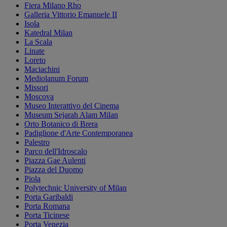
Fiera Milano Rho
Galleria Vittorio Emanuele II
Isola
Katedral Milan
La Scala
Linate
Loreto
Maciachini
Mediolanum Forum
Missori
Moscova
Museo Interattivo del Cinema
Museum Sejarah Alam Milan
Orto Botanico di Brera
Padiglione d'Arte Contemporanea
Palestro
Parco dell'Idroscalo
Piazza Gae Aulenti
Piazza del Duomo
Piola
Polytechnic University of Milan
Porta Garibaldi
Porta Romana
Porta Ticinese
Porta Venezia