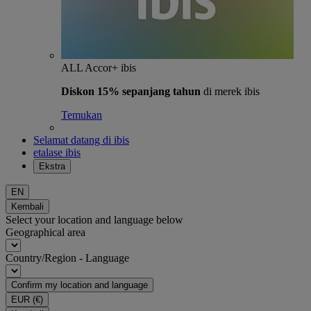
ALL Accor+ ibis
Diskon 15% sepanjang tahun
di merek ibis
Temukan
Selamat datang di ibis
etalase ibis
Ekstra
EN
Kembali
Select your location and language below
Geographical area
Country/Region - Language
Confirm my location and language
EUR
(€)