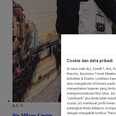
Cookie dan data pribadi
Di situs web ALL, hotelF1, ibis, 
Resorts, Business Travel, Meetin
Activities & Events, Limitless Ex
atau mengakses informasi pada 
menyediakan layanan yang Anda m
mempersonalisasi fitur situs; (ii
"cashback" jika Anda telah mend
sosial; (vi) membuat profil mina
4.3 / 5
perangkat Anda (telepon, kompute
dengan mengeklik tombol "Person
ibis Milano Centro