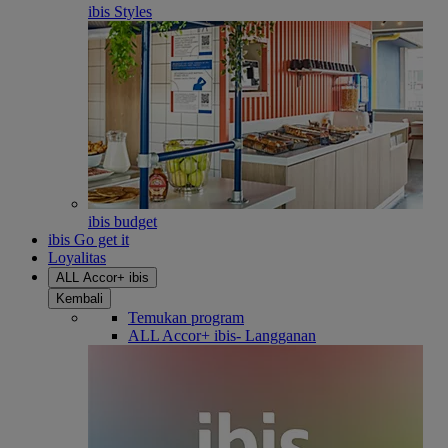
ibis Styles
ibis budget
ibis Go get it
Loyalitas
ALL Accor+ ibis
Kembali
Temukan program
ALL Accor+ ibis- Langganan