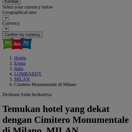
Kembali
Select your currency below
Geographical area
Currency
Confirm my currency
Hotels
Eropa
Italia
LOMBARDY
MILAN
Cimitero Monumentale di Milano
Destinasi Anda berikutnya
Temukan hotel yang dekat
dengan Cimitero Monumentale
di Milano, MILAN