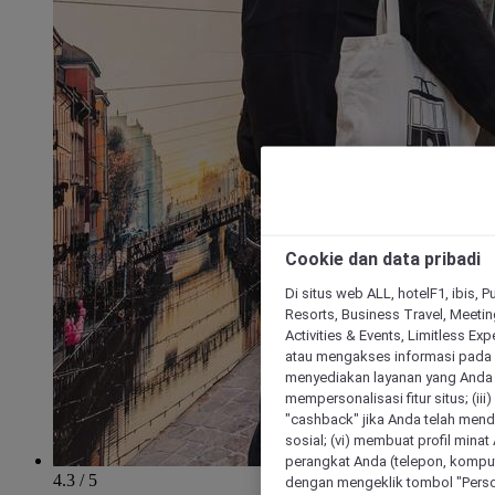
Cookie dan data pribadi
Di situs web ALL, hotelF1, ibis, 
Resorts, Business Travel, Meetin
Activities & Events, Limitless Ex
atau mengakses informasi pada 
menyediakan layanan yang Anda m
mempersonalisasi fitur situs; (ii
"cashback" jika Anda telah mend
sosial; (vi) membuat profil mina
perangkat Anda (telepon, kompute
4.3 / 5
dengan mengeklik tombol "Person