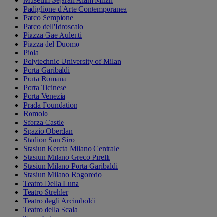
Museum Sejarah Alam Milan
Padiglione d'Arte Contemporanea
Parco Sempione
Parco dell'Idroscalo
Piazza Gae Aulenti
Piazza del Duomo
Piola
Polytechnic University of Milan
Porta Garibaldi
Porta Romana
Porta Ticinese
Porta Venezia
Prada Foundation
Romolo
Sforza Castle
Spazio Oberdan
Stadion San Siro
Stasiun Kereta Milano Centrale
Stasiun Milano Greco Pirelli
Stasiun Milano Porta Garibaldi
Stasiun Milano Rogoredo
Teatro Della Luna
Teatro Strehler
Teatro degli Arcimboldi
Teatro della Scala