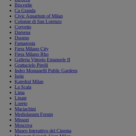
Bisceglie
Ca Granda
Civic Aquarium of Milan
Colonne di San Lorenzo
Corvetto
Darsena
Duomo
Famagosta
Fiera Milano City
Fiera Milano Rho
Galleria Vittorio Emanuele II
Grattacielo Pirelli
Indro Montanelli Public Gardens
Isola
Katedral Milan
La Scala
Lima
Linate
Loreto
Maciachini
Mediolanum Forum
Missori
Moscova
Museo Interattivo del Cinema