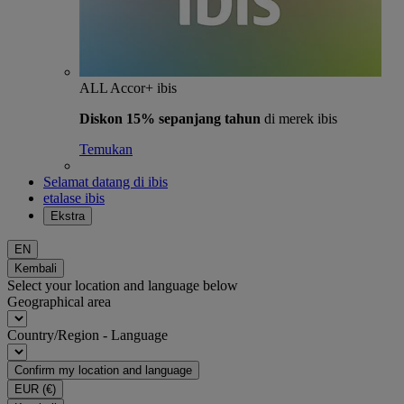
ALL Accor+ ibis
Diskon 15% sepanjang tahun
di merek ibis
Temukan
Selamat datang di ibis
etalase ibis
Ekstra
EN
Kembali
Select your location and language below
Geographical area
Country/Region - Language
Confirm my location and language
EUR
(€)