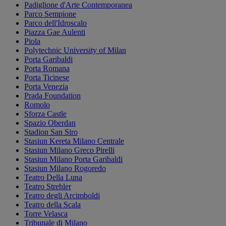
Padiglione d'Arte Contemporanea
Parco Sempione
Parco dell'Idroscalo
Piazza Gae Aulenti
Piola
Polytechnic University of Milan
Porta Garibaldi
Porta Romana
Porta Ticinese
Porta Venezia
Prada Foundation
Romolo
Sforza Castle
Spazio Oberdan
Stadion San Siro
Stasiun Kereta Milano Centrale
Stasiun Milano Greco Pirelli
Stasiun Milano Porta Garibaldi
Stasiun Milano Rogoredo
Teatro Della Luna
Teatro Strehler
Teatro degli Arcimboldi
Teatro della Scala
Torre Velasca
Tribunale di Milano