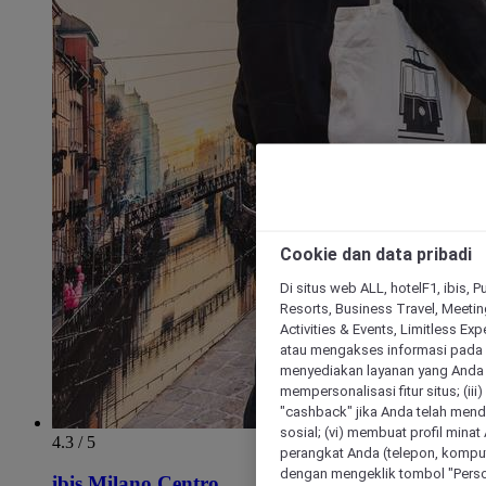
Cookie dan data pribadi
Di situs web ALL, hotelF1, ibis, 
Resorts, Business Travel, Meetin
Activities & Events, Limitless Ex
atau mengakses informasi pada 
menyediakan layanan yang Anda m
mempersonalisasi fitur situs; (ii
"cashback" jika Anda telah mend
sosial; (vi) membuat profil mina
4.3 / 5
perangkat Anda (telepon, kompute
dengan mengeklik tombol "Person
ibis Milano Centro