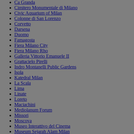
Ca Granda
Cimitero Monumentale di Milano
Civic Aquarium of Milan
Colonne di San Lorenzo
Corvetto
Darsena
Duomo
Famagosta
Fiera Milano City
Fiera Milano Rho
Galleria Vittorio Emanuele II
Grattacielo Pirelli
Indro Montanelli Public Gardens
Isola
Katedral Milan
La Scala
Lima
Linate
Loreto
Maciachini
Mediolanum Forum
Missori
Moscova
Museo Interattivo del Cinema
Museum Sejarah Alam Milan