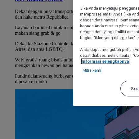
Jika Anda menyetujui penggunaan
Dekat dengan pusat transportasi umum bersejarah: Trem 1
memproses email Anda (jika Anda
dan halte metro Repubblica
dengan data navigasi, pemesanan
kepada Anda di situs pihak ketig
Layanan bar ideal untuk menikmati aperitif di teras atau
dengan data yang dimiliki oleh pi
makan siang grab & go
bagian "iklan yang ditargetkan" m
Dekat ke Stazione Centrale, kawasan belanja Corso Buenos
Aires, dan area LGBTQ+
Anda dapat mengubah pilihan An
dapat diakses melalui tautan "C
WiFi gratis; ruang bisnis untuk acara perusahaan;
Informasi selengkapnya
mengizinkan hewan peliharaan; gym
Mitra kami
Parkir dalam-ruang berbayar dengan spot terbatas, tidak dapat
dipesan di muka
Ses