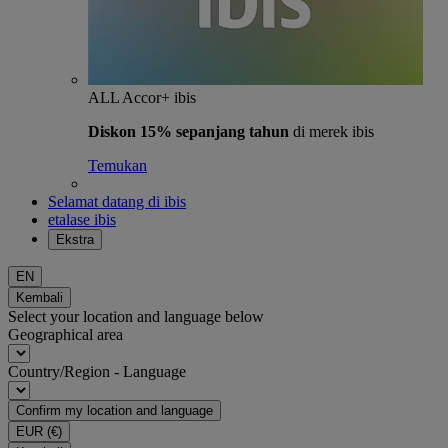
ALL Accor+ ibis
Diskon 15% sepanjang tahun
di merek ibis
Temukan
Selamat datang di ibis
etalase ibis
Ekstra
EN
Kembali
Select your location and language below
Geographical area
Country/Region - Language
Confirm my location and language
EUR
(€)