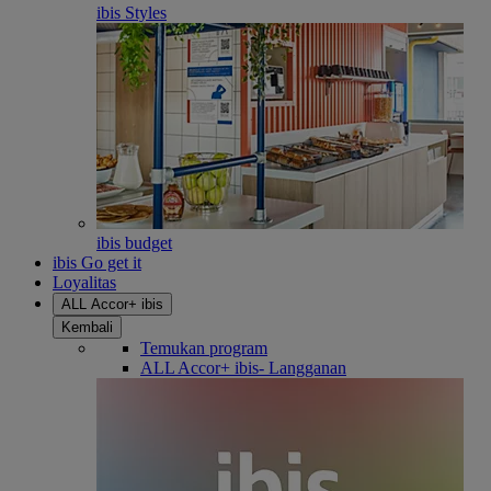
ibis Styles
ibis budget
ibis Go get it
Loyalitas
ALL Accor+ ibis
Kembali
Temukan program
ALL Accor+ ibis- Langganan