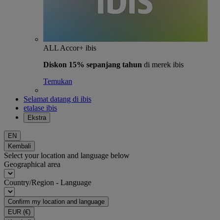
ALL Accor+ ibis
Diskon 15% sepanjang tahun
di merek ibis
Temukan
Selamat datang di ibis
etalase ibis
Ekstra
EN
Kembali
Select your location and language below
Geographical area
Country/Region - Language
Confirm my location and language
EUR
(€)