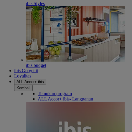
ibis Styles
ibis budget
ibis Go get it
Loyalitas
ALL Accor+ ibis
Kembali
Temukan program
ALL Accor+ ibis- Langganan