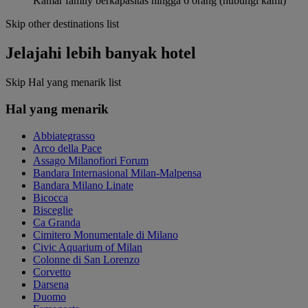
Kamar family berkapasitas hingga 6 orang (hubungi kami)
Skip other destinations list
Jelajahi lebih banyak hotel
Skip Hal yang menarik list
Hal yang menarik
Abbiategrasso
Arco della Pace
Assago Milanofiori Forum
Bandara Internasional Milan-Malpensa
Bandara Milano Linate
Bicocca
Bisceglie
Ca Granda
Cimitero Monumentale di Milano
Civic Aquarium of Milan
Colonne di San Lorenzo
Corvetto
Darsena
Duomo