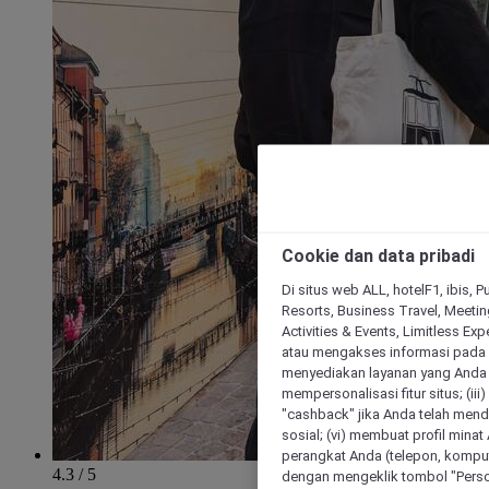
Cookie dan data pribadi
Di situs web ALL, hotelF1, ibis, 
Resorts, Business Travel, Meetin
Activities & Events, Limitless Ex
atau mengakses informasi pada 
menyediakan layanan yang Anda m
mempersonalisasi fitur situs; (ii
"cashback" jika Anda telah mend
sosial; (vi) membuat profil mina
perangkat Anda (telepon, kompute
4.3 / 5
dengan mengeklik tombol "Person