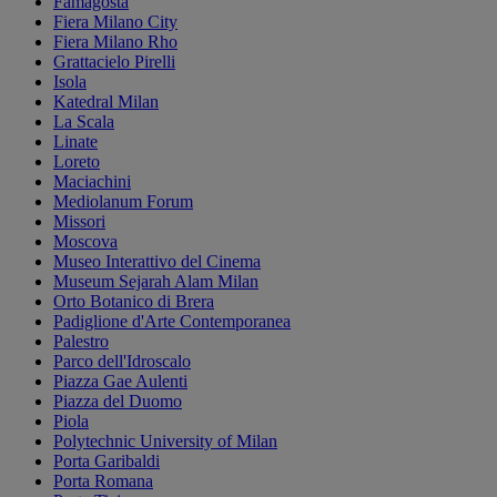
Famagosta
Fiera Milano City
Fiera Milano Rho
Grattacielo Pirelli
Isola
Katedral Milan
La Scala
Linate
Loreto
Maciachini
Mediolanum Forum
Missori
Moscova
Museo Interattivo del Cinema
Museum Sejarah Alam Milan
Orto Botanico di Brera
Padiglione d'Arte Contemporanea
Palestro
Parco dell'Idroscalo
Piazza Gae Aulenti
Piazza del Duomo
Piola
Polytechnic University of Milan
Porta Garibaldi
Porta Romana