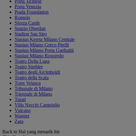
Porta Ticinese
Porta Venezia
Prada Foundation
Romolo
Sforza Castle
Spazio Oberdan
Stadion San Siro
Stasiun Kereta Milano Centrale
Stasiun Milano Greco Pirelli
Stasiun Milano Porta Garibaldi
Stasiun Milano Rogoredo
Teatro Della Luna
Teatro Strehler
Teatro degli Arcimboldi
Teatro della Scala
Torre Velasca
Tribunale di Milano
Triennale di Milano
Turati
Villa Necchi Campiglio
Vulcano
Wagner
Zara
Back to Hal yang menarik list