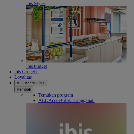
ibis Styles
ibis budget
ibis Go get it
Loyalitas
ALL Accor+ ibis
Kembali
Temukan program
ALL Accor+ ibis- Langganan