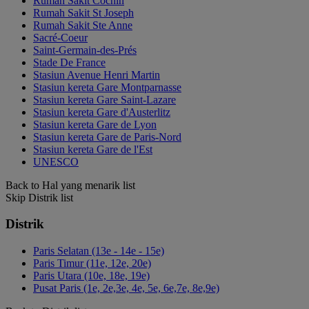
Rumah Sakit Cochin
Rumah Sakit St Joseph
Rumah Sakit Ste Anne
Sacré-Coeur
Saint-Germain-des-Prés
Stade De France
Stasiun Avenue Henri Martin
Stasiun kereta Gare Montparnasse
Stasiun kereta Gare Saint-Lazare
Stasiun kereta Gare d'Austerlitz
Stasiun kereta Gare de Lyon
Stasiun kereta Gare de Paris-Nord
Stasiun kereta Gare de l'Est
UNESCO
Back to Hal yang menarik list
Skip Distrik list
Distrik
Paris Selatan (13e - 14e - 15e)
Paris Timur (11e, 12e, 20e)
Paris Utara (10e, 18e, 19e)
Pusat Paris (1e, 2e,3e, 4e, 5e, 6e,7e, 8e,9e)