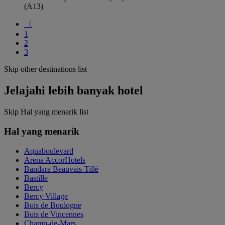
(A13)
〈
1
2
3
Skip other destinations list
Jelajahi lebih banyak hotel
Skip Hal yang menarik list
Hal yang menarik
Aquaboulevard
Arena AccorHotels
Bandara Beauvais-Tillé
Bastille
Bercy
Bercy Village
Bois de Boulogne
Bois de Vincennes
Champ-de-Mars