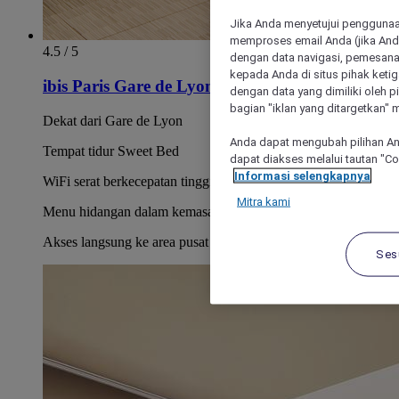
Jika Anda menyetujui penggunaan
memproses email Anda (jika Anda
4.5 / 5
dengan data navigasi, pemesanan
kepada Anda di situs pihak ketig
ibis Paris Gare de Lyon Diderot 12ème
dengan data yang dimiliki oleh pi
bagian "iklan yang ditargetkan" m
Dekat dari Gare de Lyon
Anda dapat mengubah pilihan An
Tempat tidur Sweet Bed
dapat diakses melalui tautan "C
Informasi selengkapnya
WiFi serat berkecepatan tinggi
Mitra kami
Menu hidangan dalam kemasan 24/7
Akses langsung ke area pusat kota Paris
Ses