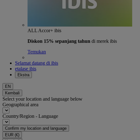
ALL Accor+ ibis
Diskon 15% sepanjang tahun
di merek ibis
Temukan
Selamat datang di ibis
etalase ibis
Ekstra
EN
Kembali
Select your location and language below
Geographical area
Country/Region - Language
Confirm my location and language
EUR
(€)