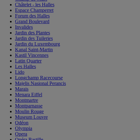
Châtelet - les Halles
Espace Champerret
Forum des Halles
Grand Boulevard
Invalides
Jardin des Plantes
Jardin des Tuileries
Jardin du Luxembourg
Kanal Saint-Martin
Kastil Vincennes
Latin Quarter
Les Halles
Lido
Longchamp Racecourse
Majelis Nasional Perancis
Marais
Menara Eiffel
Montmartre
Montparnasse
Moulin Rouge
Museum Louvre
Odéon
Olympia
Opera
Opéra Bastille