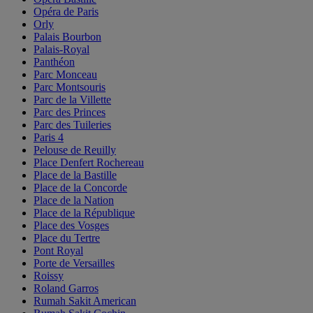
Opéra de Paris
Orly
Palais Bourbon
Palais-Royal
Panthéon
Parc Monceau
Parc Montsouris
Parc de la Villette
Parc des Princes
Parc des Tuileries
Paris 4
Pelouse de Reuilly
Place Denfert Rochereau
Place de la Bastille
Place de la Concorde
Place de la Nation
Place de la République
Place des Vosges
Place du Tertre
Pont Royal
Porte de Versailles
Roissy
Roland Garros
Rumah Sakit American