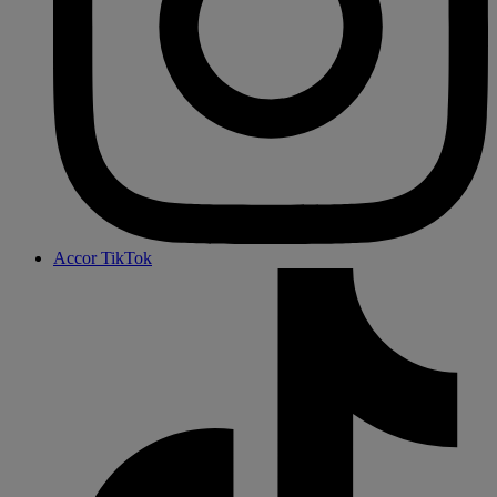
Accor TikTok