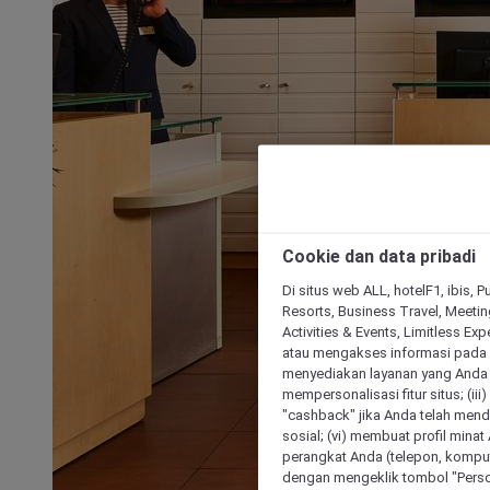
Cookie dan data pribadi
Di situs web ALL, hotelF1, ibis, 
Resorts, Business Travel, Meetin
Activities & Events, Limitless Ex
atau mengakses informasi pada 
menyediakan layanan yang Anda m
mempersonalisasi fitur situs; (ii
"cashback" jika Anda telah mend
sosial; (vi) membuat profil mina
perangkat Anda (telepon, kompute
dengan mengeklik tombol "Person