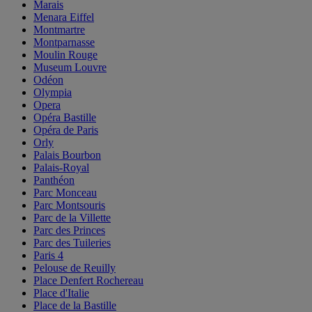
Marais
Menara Eiffel
Montmartre
Montparnasse
Moulin Rouge
Museum Louvre
Odéon
Olympia
Opera
Opéra Bastille
Opéra de Paris
Orly
Palais Bourbon
Palais-Royal
Panthéon
Parc Monceau
Parc Montsouris
Parc de la Villette
Parc des Princes
Parc des Tuileries
Paris 4
Pelouse de Reuilly
Place Denfert Rochereau
Place d'Italie
Place de la Bastille