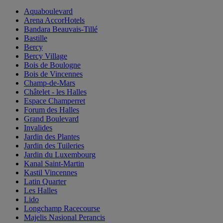
Aquaboulevard
Arena AccorHotels
Bandara Beauvais-Tillé
Bastille
Bercy
Bercy Village
Bois de Boulogne
Bois de Vincennes
Champ-de-Mars
Châtelet - les Halles
Espace Champerret
Forum des Halles
Grand Boulevard
Invalides
Jardin des Plantes
Jardin des Tuileries
Jardin du Luxembourg
Kanal Saint-Martin
Kastil Vincennes
Latin Quarter
Les Halles
Lido
Longchamp Racecourse
Majelis Nasional Perancis