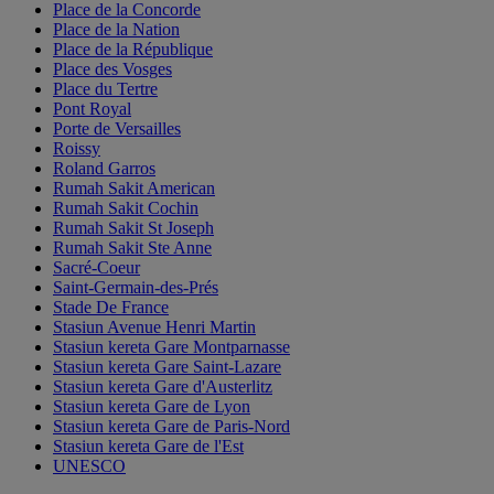
Place de la Concorde
Place de la Nation
Place de la République
Place des Vosges
Place du Tertre
Pont Royal
Porte de Versailles
Roissy
Roland Garros
Rumah Sakit American
Rumah Sakit Cochin
Rumah Sakit St Joseph
Rumah Sakit Ste Anne
Sacré-Coeur
Saint-Germain-des-Prés
Stade De France
Stasiun Avenue Henri Martin
Stasiun kereta Gare Montparnasse
Stasiun kereta Gare Saint-Lazare
Stasiun kereta Gare d'Austerlitz
Stasiun kereta Gare de Lyon
Stasiun kereta Gare de Paris-Nord
Stasiun kereta Gare de l'Est
UNESCO