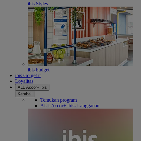
ibis Styles
ibis budget
ibis Go get it
Loyalitas
ALL Accor+ ibis
Kembali
Temukan program
ALL Accor+ ibis- Langganan