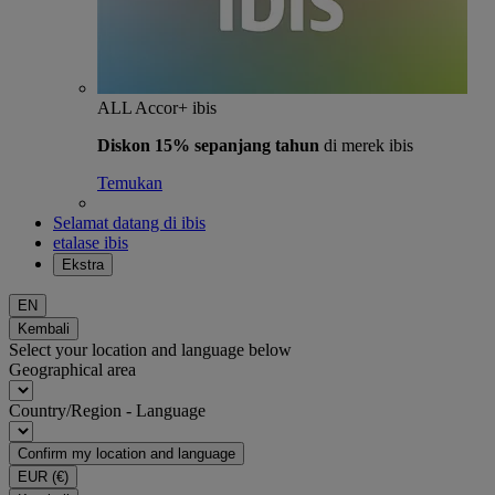
ALL Accor+ ibis
Diskon 15% sepanjang tahun
di merek ibis
Temukan
Selamat datang di ibis
etalase ibis
Ekstra
EN
Kembali
Select your location and language below
Geographical area
Country/Region - Language
Confirm my location and language
EUR
(€)