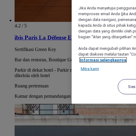
Jika Anda menyetujui penggunaan
memproses email Anda (jika Anda
dengan data navigasi, pemesanan
kepada Anda di situs pihak ketig
4.2 / 5
dengan data yang dimiliki oleh pi
ibis Paris La Défense Esplanade
bagian "iklan yang ditargetkan" m
Anda dapat mengubah pilihan An
Sertifikasi Green Key
dapat diakses melalui tautan "C
Bar dan restoran, Boutique Gourmande 24/7
Informasi selengkapnya
Mitra kami
Parkir di dekat hotel - Parkir mobil berbayar umum tidak
dikelola oleh hotel
Ruang pertemuan
Ses
Kamar dengan pemandangan Seine