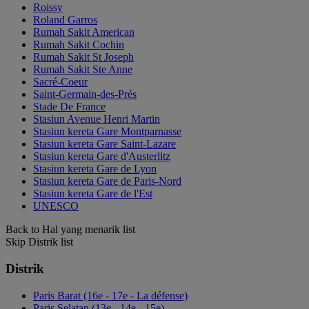
Roissy
Roland Garros
Rumah Sakit American
Rumah Sakit Cochin
Rumah Sakit St Joseph
Rumah Sakit Ste Anne
Sacré-Coeur
Saint-Germain-des-Prés
Stade De France
Stasiun Avenue Henri Martin
Stasiun kereta Gare Montparnasse
Stasiun kereta Gare Saint-Lazare
Stasiun kereta Gare d'Austerlitz
Stasiun kereta Gare de Lyon
Stasiun kereta Gare de Paris-Nord
Stasiun kereta Gare de l'Est
UNESCO
Back to Hal yang menarik list
Skip Distrik list
Distrik
Paris Barat (16e - 17e - La défense)
Paris Selatan (13e - 14e - 15e)