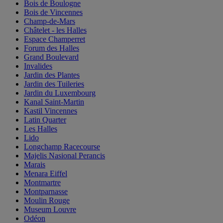
Bois de Boulogne
Bois de Vincennes
Champ-de-Mars
Châtelet - les Halles
Espace Champerret
Forum des Halles
Grand Boulevard
Invalides
Jardin des Plantes
Jardin des Tuileries
Jardin du Luxembourg
Kanal Saint-Martin
Kastil Vincennes
Latin Quarter
Les Halles
Lido
Longchamp Racecourse
Majelis Nasional Perancis
Marais
Menara Eiffel
Montmartre
Montparnasse
Moulin Rouge
Museum Louvre
Odéon