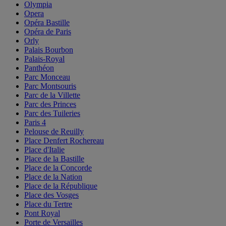
Olympia
Opera
Opéra Bastille
Opéra de Paris
Orly
Palais Bourbon
Palais-Royal
Panthéon
Parc Monceau
Parc Montsouris
Parc de la Villette
Parc des Princes
Parc des Tuileries
Paris 4
Pelouse de Reuilly
Place Denfert Rochereau
Place d'Italie
Place de la Bastille
Place de la Concorde
Place de la Nation
Place de la République
Place des Vosges
Place du Tertre
Pont Royal
Porte de Versailles