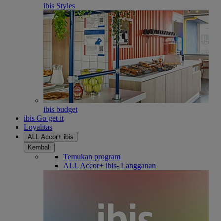
ibis Styles
ibis budget
ibis Go get it
Loyalitas
ALL Accor+ ibis
Kembali
Temukan program
ALL Accor+ ibis- Langganan