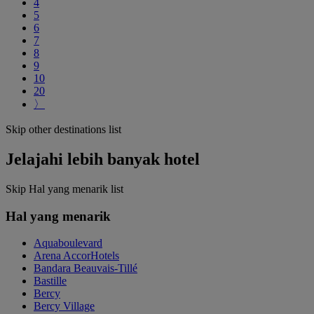
4
5
6
7
8
9
10
20
〉
Skip other destinations list
Jelajahi lebih banyak hotel
Skip Hal yang menarik list
Hal yang menarik
Aquaboulevard
Arena AccorHotels
Bandara Beauvais-Tillé
Bastille
Bercy
Bercy Village