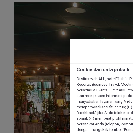
Cookie dan data pribadi
Di situs web ALL, hotelF1, ibis, 
Resorts, Business Travel, Meetin
Activities & Events, Limitless Ex
atau mengakses informasi pada 
menyediakan layanan yang Anda m
mempersonalisasi fitur situs; (ii
"cashback" jika Anda telah mend
sosial; (vi) membuat profil mina
perangkat Anda (telepon, kompute
dengan mengeklik tombol "Person