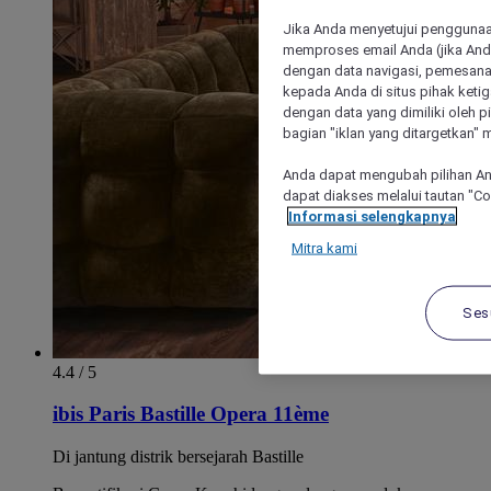
Jika Anda menyetujui penggunaan
memproses email Anda (jika Anda
dengan data navigasi, pemesanan
kepada Anda di situs pihak ketig
dengan data yang dimiliki oleh pi
bagian "iklan yang ditargetkan" m
Anda dapat mengubah pilihan An
dapat diakses melalui tautan "C
Informasi selengkapnya
Mitra kami
Ses
4.4 / 5
ibis Paris Bastille Opera 11ème
Di jantung distrik bersejarah Bastille