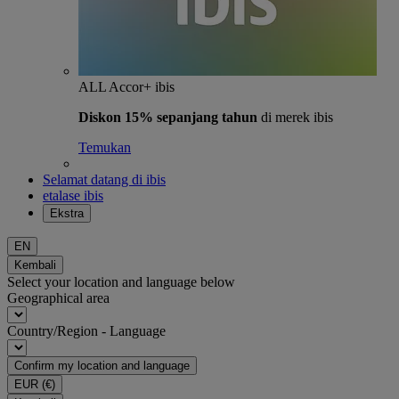
ALL Accor+ ibis
Diskon 15% sepanjang tahun
di merek ibis
Temukan
Selamat datang di ibis
etalase ibis
Ekstra
EN
Kembali
Select your location and language below
Geographical area
Country/Region - Language
Confirm my location and language
EUR
(€)