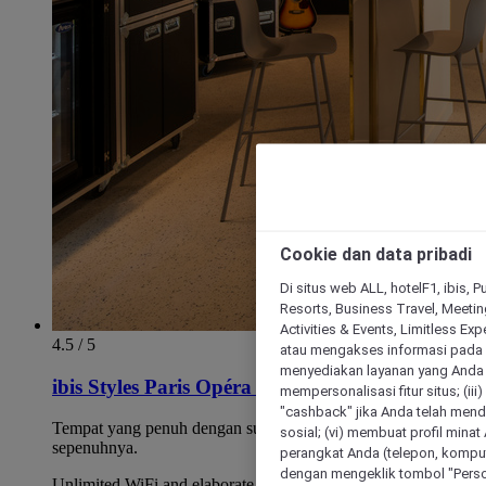
Cookie dan data pribadi
Di situs web ALL, hotelF1, ibis, 
Resorts, Business Travel, Meetin
Activities & Events, Limitless Ex
4.5 / 5
atau mengakses informasi pada 
menyediakan layanan yang Anda m
ibis Styles Paris Opéra Lafayette
mempersonalisasi fitur situs; (ii
"cashback" jika Anda telah mend
Tempat yang penuh dengan suasana nyaman, telah direnovasi
sosial; (vi) membuat profil mina
sepenuhnya.
perangkat Anda (telepon, kompute
dengan mengeklik tombol "Person
Unlimited WiFi and elaborate breakfast.