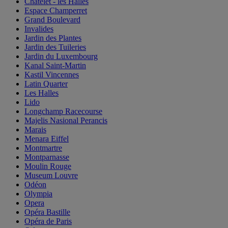
Châtelet - les Halles
Espace Champerret
Grand Boulevard
Invalides
Jardin des Plantes
Jardin des Tuileries
Jardin du Luxembourg
Kanal Saint-Martin
Kastil Vincennes
Latin Quarter
Les Halles
Lido
Longchamp Racecourse
Majelis Nasional Perancis
Marais
Menara Eiffel
Montmartre
Montparnasse
Moulin Rouge
Museum Louvre
Odéon
Olympia
Opera
Opéra Bastille
Opéra de Paris