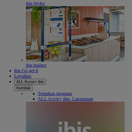
ibis Styles
ibis budget
ibis Go get it
Loyalitas
ALL Accor+ ibis
Kembali
Temukan program
ALL Accor+ ibis- Langganan