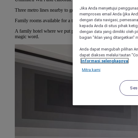
Jika Anda menyetujui penggunaan
Three metro lines nearby to get around the capital.
memproses email Anda (jika Anda
dengan data navigasi, pemesanan
Family rooms available for a trip with the whole gang.
kepada Anda di situs pihak ketig
A family hotel where we put people first. Friendliness is the
dengan data yang dimiliki oleh pi
magic word.
bagian "iklan yang ditargetkan" m
Anda dapat mengubah pilihan An
dapat diakses melalui tautan "C
Informasi selengkapnya
Mitra kami
Ses