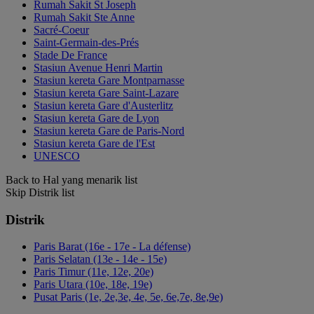
Rumah Sakit St Joseph
Rumah Sakit Ste Anne
Sacré-Coeur
Saint-Germain-des-Prés
Stade De France
Stasiun Avenue Henri Martin
Stasiun kereta Gare Montparnasse
Stasiun kereta Gare Saint-Lazare
Stasiun kereta Gare d'Austerlitz
Stasiun kereta Gare de Lyon
Stasiun kereta Gare de Paris-Nord
Stasiun kereta Gare de l'Est
UNESCO
Back to Hal yang menarik list
Skip Distrik list
Distrik
Paris Barat (16e - 17e - La défense)
Paris Selatan (13e - 14e - 15e)
Paris Timur (11e, 12e, 20e)
Paris Utara (10e, 18e, 19e)
Pusat Paris (1e, 2e,3e, 4e, 5e, 6e,7e, 8e,9e)