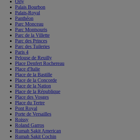
Orly
Palais Bourbon
Palais-Royal
Panthéon
Parc Monceau
Parc Montsouris
Parc de la Villette
Parc des Princes
Parc des Tuileries
Paris 4
Pelouse de Reuilly
Place Denfert Rochereau
Place d'Italie
Place de la Bastille
Place de la Concorde
Place de la Nation
Place de la République
Place des Vosges
Place du Tertre
Pont Royal
Porte de Versailles
Roissy
Roland Garros
Rumah Sakit American
Rumah Sakit Cochin