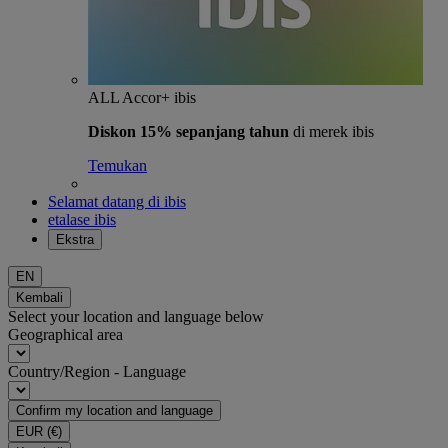
ALL Accor+ ibis
Diskon 15% sepanjang tahun
di merek ibis
Temukan
Selamat datang di ibis
etalase ibis
Ekstra
EN
Kembali
Select your location and language below
Geographical area
Country/Region - Language
Confirm my location and language
EUR
(€)