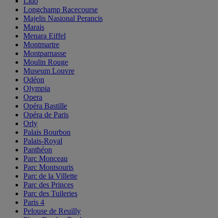
Lido
Longchamp Racecourse
Majelis Nasional Perancis
Marais
Menara Eiffel
Montmartre
Montparnasse
Moulin Rouge
Museum Louvre
Odéon
Olympia
Opera
Opéra Bastille
Opéra de Paris
Orly
Palais Bourbon
Palais-Royal
Panthéon
Parc Monceau
Parc Montsouris
Parc de la Villette
Parc des Princes
Parc des Tuileries
Paris 4
Pelouse de Reuilly