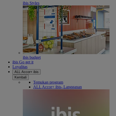
ibis Styles
ibis budget
ibis Go get it
Loyalitas
ALL Accor+ ibis
Kembali
Temukan program
ALL Accor+ ibis- Langganan