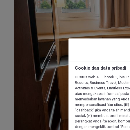
Cookie dan data pribadi
Di situs web ALL, hotelF1, ibis, 
Resorts, Business Travel, Meetin
Activities & Events, Limitless Ex
atau mengakses informasi pada 
menyediakan layanan yang Anda m
mempersonalisasi fitur situs; (ii
"cashback" jika Anda telah mend
sosial; (vi) membuat profil mina
perangkat Anda (telepon, kompute
dengan mengeklik tombol "Person