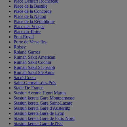
Place Denfert Rochereau
Place de la Bastille
Place de la Concorde
Place de la Nation
Place de la République
Place des Vosges
Place du Tertre
Pont Royal
Porte de Versailles
Roissy
Roland Garros
Rumah Sakit American
Rumah Sakit Cochin
Rumah Sakit St Joseph
Rumah Sakit Ste Anne
Sacré-Coeur
Saint-Germain-des-Prés
Stade De France
Stasiun Avenue Henri Martin
Stasiun kereta Gare Montparnasse
Stasiun kereta Gare Saint-Lazare
Stasiun kereta Gare d'Austerlitz
Stasiun kereta Gare de Lyon
Stasiun kereta Gare de Paris-Nord
Stasiun kereta Gare de l'Est