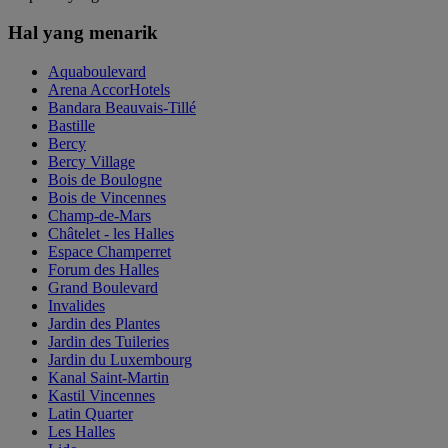
Hal yang menarik
Aquaboulevard
Arena AccorHotels
Bandara Beauvais-Tillé
Bastille
Bercy
Bercy Village
Bois de Boulogne
Bois de Vincennes
Champ-de-Mars
Châtelet - les Halles
Espace Champerret
Forum des Halles
Grand Boulevard
Invalides
Jardin des Plantes
Jardin des Tuileries
Jardin du Luxembourg
Kanal Saint-Martin
Kastil Vincennes
Latin Quarter
Les Halles