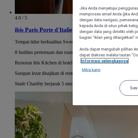
Jika Anda menyetujui penggunaan
memproses email Anda (jika Anda
4.0 / 5
dengan data navigasi, pemesanan
kepada Anda di situs pihak ketig
ibis Paris Porte d'Italie
dengan data yang dimiliki oleh pi
bagian "iklan yang ditargetkan" m
Tempat tidur berkualitas Sweet Bed by ibis Styles
Anda dapat mengubah pilihan An
8 fasilitas pertemuan dan ruang seminar
dapat diakses melalui tautan "C
Informasi selengkapnya
Restoran ibis Kitchen di hotel
Mitra kami
Sarapan lezat disajikan di restoran kami mulai pukul 06.30
Stade Charléty berjarak 5 menit, akses langsung ke bandara
Ses