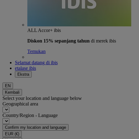
ALL Accor+ ibis
Diskon 15% sepanjang tahun
di merek ibis
Temukan
Selamat datang di ibis
etalase ibis
Ekstra
EN
Kembali
Select your location and language below
Geographical area
Country/Region - Language
Confirm my location and language
EUR
(€)