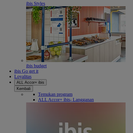
ibis Styles
ibis budget
ibis Go get it
Loyalitas
ALL Accor+ ibis
Kembali
Temukan program
ALL Accor+ ibis- Langganan