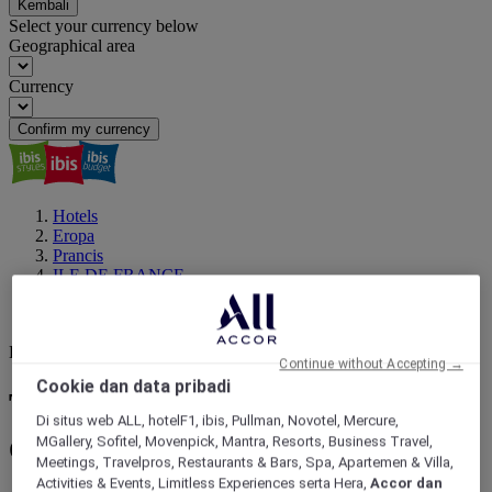
Kembali
Select your currency below
Geographical area
Currency
Confirm my currency
Hotels
Eropa
Prancis
ILE DE FRANCE
PARIS
Orly
Destinasi Anda berikutnya
Continue without Accepting →
Cookie dan data pribadi
Temukan hotel yang dekat
Di situs web ALL, hotelF1, ibis, Pullman, Novotel, Mercure,
dengan Orly, PARIS
MGallery, Sofitel, Movenpick, Mantra, Resorts, Business Travel,
Meetings, Travelpros, Restaurants & Bars, Spa, Apartemen & Villa,
Activities & Events, Limitless Experiences serta Hera,
Accor dan