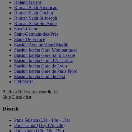
Roland Garros
Rumah Sakit American
Rumah Sakit Cochin
Rumah Sakit St Joseph
Rumah Sakit Ste Anne
Sacré-Coeur
Saint-Germain-des-Prés
Stade De France
Stasiun Avenue Henri Martin
Stasiun kereta Gare Montparnasse
Stasiun kereta Gare Saint-Lazare
Stasiun kereta Gare d'Austerlitz
Stasiun kereta Gare de Lyon
Stasiun kereta Gare de Paris-Nord
Stasiun kereta Gare de l'Est
UNESCO
Back to Hal yang menarik list
Skip Distrik list
Distrik
Paris Selatan (13e - 14e - 15e)
Paris Timur (11e, 12e, 20e)
Paris Utara (10e, 18e, 19e)