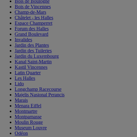
Bois de Boulogne
Bois de Vincennes
Champ-de-Mars
Châtelet - les Halles
Espace Champerret
Forum des Halles
Grand Boulevard
Invalides
Jardin des Plantes
Jardin des Tuileries
Jardin du Luxembourg
Kanal Saint-Martin
Kastil Vincennes
Latin Quarter
Les Halles
Lido
Longchamp Racecourse
Majelis Nasional Perancis
Marais
Menara Eiffel
Montmartre
Montparnasse
Moulin Rouge
Museum Louvre
Odéon