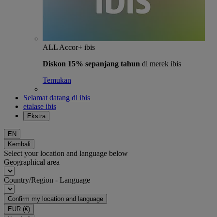
ALL Accor+ ibis
Diskon 15% sepanjang tahun
di merek ibis
Temukan
Selamat datang di ibis
etalase ibis
Ekstra
EN
Kembali
Select your location and language below
Geographical area
Country/Region - Language
Confirm my location and language
EUR
(€)