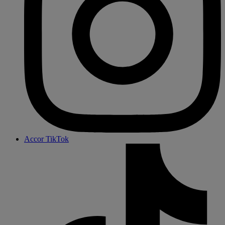
Accor TikTok