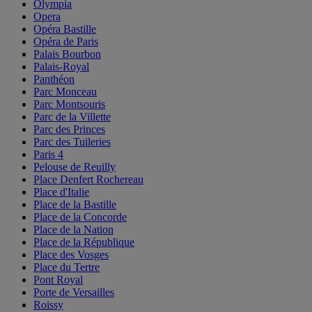
Olympia
Opera
Opéra Bastille
Opéra de Paris
Palais Bourbon
Palais-Royal
Panthéon
Parc Monceau
Parc Montsouris
Parc de la Villette
Parc des Princes
Parc des Tuileries
Paris 4
Pelouse de Reuilly
Place Denfert Rochereau
Place d'Italie
Place de la Bastille
Place de la Concorde
Place de la Nation
Place de la République
Place des Vosges
Place du Tertre
Pont Royal
Porte de Versailles
Roissy