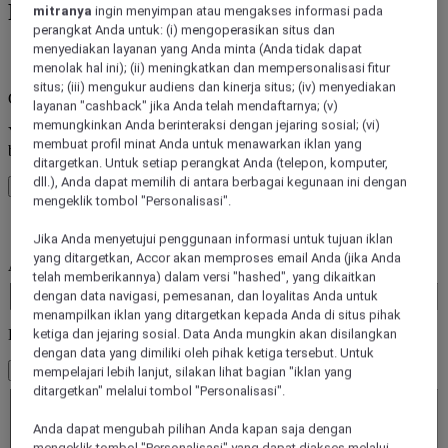
Pesan hotel dari 45+ Merek Hotel Accor
mitranya
ingin menyimpan atau mengakses informasi pada
perangkat Anda untuk: (i) mengoperasikan situs dan
menyediakan layanan yang Anda minta (Anda tidak dapat
kesalahan
menolak hal ini); (ii) meningkatkan dan mempersonalisasi fitur
situs; (iii) mengukur audiens dan kinerja situs; (iv) menyediakan
Core booking engine
layanan "cashback" jika Anda telah mendaftarnya; (v)
memungkinkan Anda berinteraksi dengan jejaring sosial; (vi)
You’ll be redirected to Accor website to view available hotels and
membuat profil minat Anda untuk menawarkan iklan yang
book your stay
ditargetkan. Untuk setiap perangkat Anda (telepon, komputer,
dll.), Anda dapat memilih di antara berbagai kegunaan ini dengan
Tutup jendela
mengeklik tombol "Personalisasi".
kesalahan
Jika Anda menyetujui penggunaan informasi untuk tujuan iklan
yang ditargetkan, Accor akan memproses email Anda (jika Anda
Anda pergi ke mana saja?
telah memberikannya) dalam versi "hashed", yang dikaitkan
Booking Dates
dengan data navigasi, pemesanan, dan loyalitas Anda untuk
menampilkan iklan yang ditargetkan kepada Anda di situs pihak
Kamar & Tamu
ketiga dan jejaring sosial. Data Anda mungkin akan disilangkan
dengan data yang dimiliki oleh pihak ketiga tersebut. Untuk
1 Kamar - 1 Tamu
mempelajari lebih lanjut, silakan lihat bagian "iklan yang
Kamar 1
ditargetkan" melalui tombol "Personalisasi".
Kamar 1
Anda dapat mengubah pilihan Anda kapan saja dengan
Dewasa