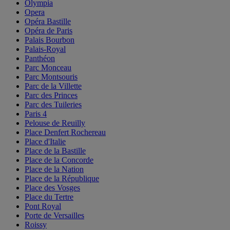
Olympia
Opera
Opéra Bastille
Opéra de Paris
Palais Bourbon
Palais-Royal
Panthéon
Parc Monceau
Parc Montsouris
Parc de la Villette
Parc des Princes
Parc des Tuileries
Paris 4
Pelouse de Reuilly
Place Denfert Rochereau
Place d'Italie
Place de la Bastille
Place de la Concorde
Place de la Nation
Place de la République
Place des Vosges
Place du Tertre
Pont Royal
Porte de Versailles
Roissy