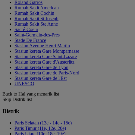
Roland Garros
Rumah Sakit American
Rumah Sakit Cochin
Rumah Sakit St Joseph
Rumah Sakit Ste Anne
Sacré-Coeur
Saint-Germain-des-Prés
Stade De France
Stasiun Avenue Henri Martin
Stasiun kereta Gare Montparnasse
Stasiun kereta Gare Saint-Lazare
Stasiun kereta Gare d'Austerlitz
Stasiun kereta Gare de Lyon
Stasiun kereta Gare de Paris-Nord
Stasiun kereta Gare de l'Est
UNESCO
Back to Hal yang menarik list
Skip Distrik list
Distrik
Paris Selatan (13e - 14e - 15e)
Paris Timur (11e, 12e, 20e)
Paris Utara (10e, 18e, 19e)