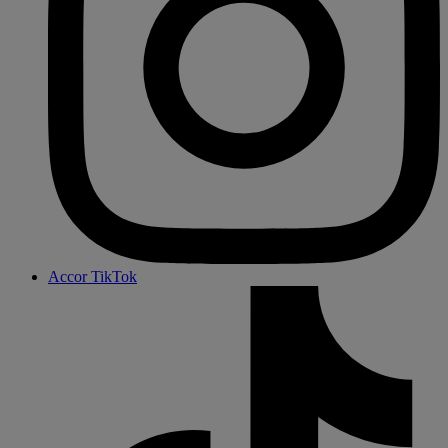
Accor TikTok