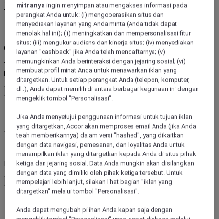
Pesan hotel dari 45+ Merek Hotel Accor
mitranya
ingin menyimpan atau mengakses informasi pada
perangkat Anda untuk: (i) mengoperasikan situs dan
menyediakan layanan yang Anda minta (Anda tidak dapat
kesalahan
menolak hal ini); (ii) meningkatkan dan mempersonalisasi fitur
situs; (iii) mengukur audiens dan kinerja situs; (iv) menyediakan
Core booking engine
layanan "cashback" jika Anda telah mendaftarnya; (v)
memungkinkan Anda berinteraksi dengan jejaring sosial; (vi)
You’ll be redirected to Accor website to view available hotels and
membuat profil minat Anda untuk menawarkan iklan yang
book your stay
ditargetkan. Untuk setiap perangkat Anda (telepon, komputer,
dll.), Anda dapat memilih di antara berbagai kegunaan ini dengan
Tutup jendela
mengeklik tombol "Personalisasi".
kesalahan
Jika Anda menyetujui penggunaan informasi untuk tujuan iklan
yang ditargetkan, Accor akan memproses email Anda (jika Anda
Anda pergi ke mana saja?
telah memberikannya) dalam versi "hashed", yang dikaitkan
Booking Dates
dengan data navigasi, pemesanan, dan loyalitas Anda untuk
menampilkan iklan yang ditargetkan kepada Anda di situs pihak
Kamar & Tamu
ketiga dan jejaring sosial. Data Anda mungkin akan disilangkan
dengan data yang dimiliki oleh pihak ketiga tersebut. Untuk
1 Kamar - 1 Tamu
mempelajari lebih lanjut, silakan lihat bagian "iklan yang
Kamar 1
ditargetkan" melalui tombol "Personalisasi".
Kamar 1
Anda dapat mengubah pilihan Anda kapan saja dengan
Dewasa