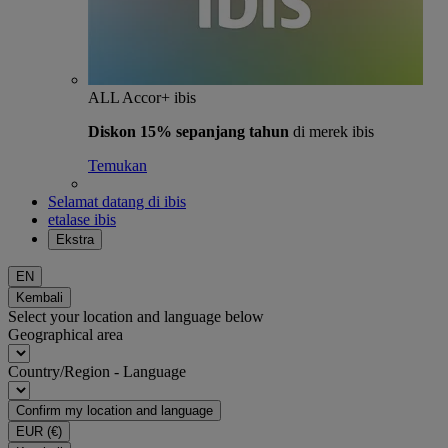
ALL Accor+ ibis
Diskon 15% sepanjang tahun
di merek ibis
Temukan
Selamat datang di ibis
etalase ibis
Ekstra
EN
Kembali
Select your location and language below
Geographical area
Country/Region - Language
Confirm my location and language
EUR
(€)