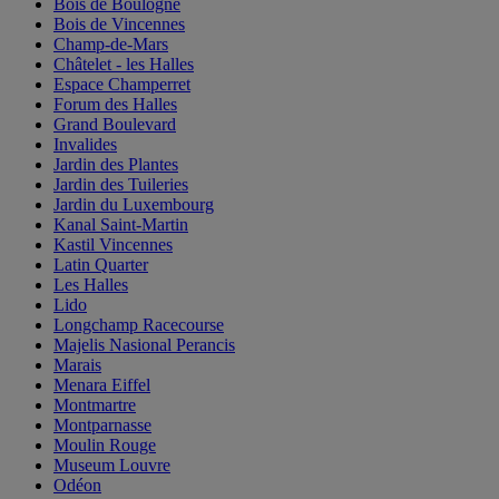
Bois de Boulogne
Bois de Vincennes
Champ-de-Mars
Châtelet - les Halles
Espace Champerret
Forum des Halles
Grand Boulevard
Invalides
Jardin des Plantes
Jardin des Tuileries
Jardin du Luxembourg
Kanal Saint-Martin
Kastil Vincennes
Latin Quarter
Les Halles
Lido
Longchamp Racecourse
Majelis Nasional Perancis
Marais
Menara Eiffel
Montmartre
Montparnasse
Moulin Rouge
Museum Louvre
Odéon