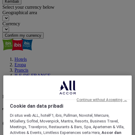
Kembali
Select your currency below
Geographical area
Currency
Confirm my currency
Hotels
Eropa
Prancis
ILE DE FRANCE
PARIS
Orly
Destinasi Anda berikutnya
Continue without Accepting →
Cookie dan data pribadi
Temukan hotel yang dekat
Di situs web ALL, hotelF1, ibis, Pullman, Novotel, Mercure,
dengan Orly, PARIS
MGallery, Sofitel, Movenpick, Mantra, Resorts, Business Travel,
Meetings, Travelpros, Restaurants & Bars, Spa, Apartemen & Villa,
Activities & Events, Limitless Experiences serta Hera,
Accor dan