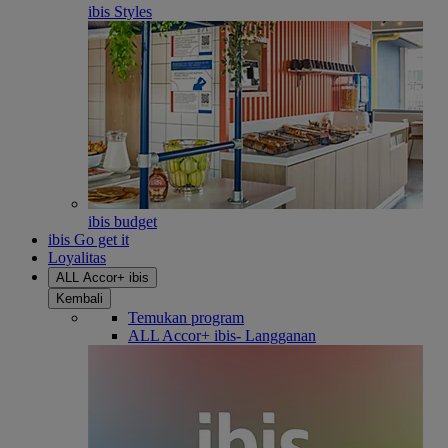
ibis Styles
ibis budget
ibis Go get it
Loyalitas
ALL Accor+ ibis
Kembali
Temukan program
ALL Accor+ ibis- Langganan