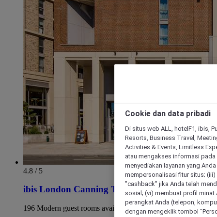
Cookie dan data pribadi
Di situs web ALL, hotelF1, ibis, 
Resorts, Business Travel, Meetin
Activities & Events, Limitless Ex
atau mengakses informasi pada 
menyediakan layanan yang Anda m
4.8 / 5
mempersonalisasi fitur situs; (ii
"cashback" jika Anda telah mend
ibis London Canning Town
sosial; (vi) membuat profil mina
perangkat Anda (telepon, kompute
196 Modern guest rooms available
dengan mengeklik tombol "Person