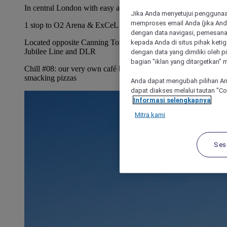
In central London with easy access to tourist attractions
Jika Anda menyetujui penggunaan
memproses email Anda (jika Anda
1 stop to O2 Arena & ExCeL Exhibition Centre
dengan data navigasi, pemesanan
Located opposite Canning Town Underground station for the
kepada Anda di situs pihak ketig
Jubilee Line and DLR
dengan data yang dimiliki oleh pi
bagian "iklan yang ditargetkan" m
Chill #08: our very own café bar with artisan coffees and lip-
smacking pizzas
Anda dapat mengubah pilihan An
dapat diakses melalui tautan "C
Informasi selengkapnya
Mitra kami
Ses