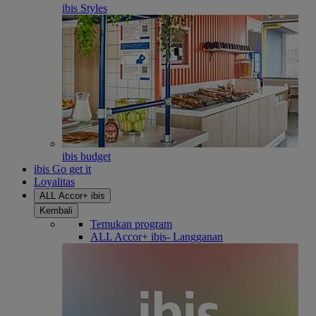
ibis Styles
ibis budget
ibis Go get it
Loyalitas
ALL Accor+ ibis
Kembali
Temukan program
ALL Accor+ ibis- Langganan