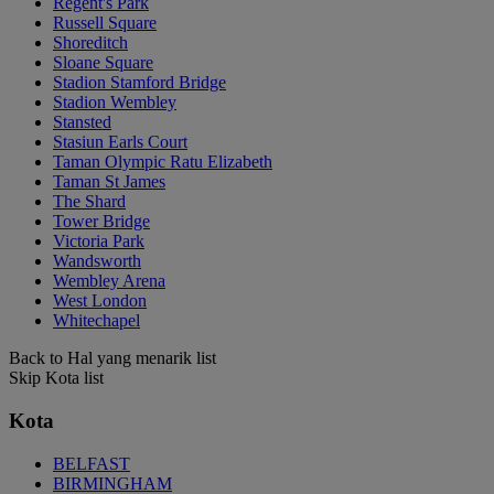
Regent's Park
Russell Square
Shoreditch
Sloane Square
Stadion Stamford Bridge
Stadion Wembley
Stansted
Stasiun Earls Court
Taman Olympic Ratu Elizabeth
Taman St James
The Shard
Tower Bridge
Victoria Park
Wandsworth
Wembley Arena
West London
Whitechapel
Back to Hal yang menarik list
Skip Kota list
Kota
BELFAST
BIRMINGHAM