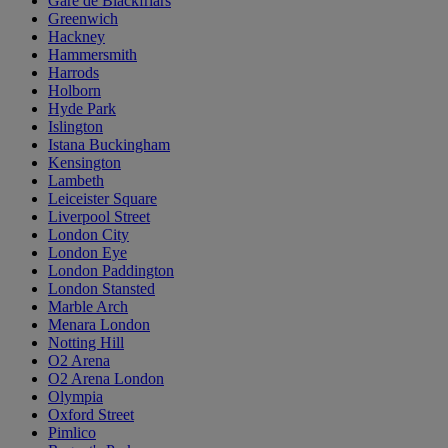
Gare de Blackfriars
Greenwich
Hackney
Hammersmith
Harrods
Holborn
Hyde Park
Islington
Istana Buckingham
Kensington
Lambeth
Leiceister Square
Liverpool Street
London City
London Eye
London Paddington
London Stansted
Marble Arch
Menara London
Notting Hill
O2 Arena
O2 Arena London
Olympia
Oxford Street
Pimlico