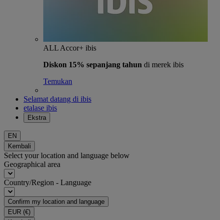
ALL Accor+ ibis
Diskon 15% sepanjang tahun
di merek ibis
Temukan
Selamat datang di ibis
etalase ibis
Ekstra
EN
Kembali
Select your location and language below
Geographical area
Country/Region - Language
Confirm my location and language
EUR
(€)