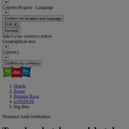
Country/Region - Language
Confirm my location and language
EUR
(€)
Kembali
Select your currency below
Geographical area
Currency
Confirm my currency
Hotels
Eropa
Britania Raya
LONDON
Big Ben
Destinasi Anda berikutnya