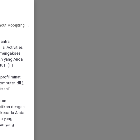
hout Accepting →
Mantra,
a, Activities
 mengakses
an yang Anda
s; (iii)
h
profil minat
mputer, dll.),
sasi".
akan
aitkan dengan
n kepada Anda
ta yang
klan yang