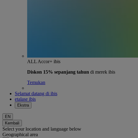
ALL Accor+ ibis
Diskon 15% sepanjang tahun
di merek ibis
Temukan
Selamat datang di ibis
etalase ibis
Ekstra
EN
Kembali
Select your location and language below
Geographical area