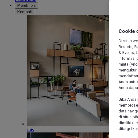
Merek ibis
Kembali
Cookie d
Di situs we
Resorts, Bu
& Events, 
informasi 
minta (Anda
mengukur a
mendaftarn
Anda untuk
Anda dapat
Jika Anda 
memproses 
data navig
di situs p
dimiliki ol
ditargetkan
ibis