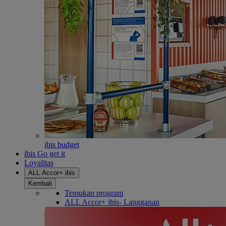
ibis budget
ibis Go get it
Loyalitas
ALL Accor+ ibis
Kembali
Temukan program
ALL Accor+ ibis- Langganan