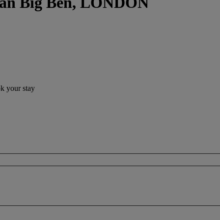
ngan Big Ben, LONDON
ok your stay