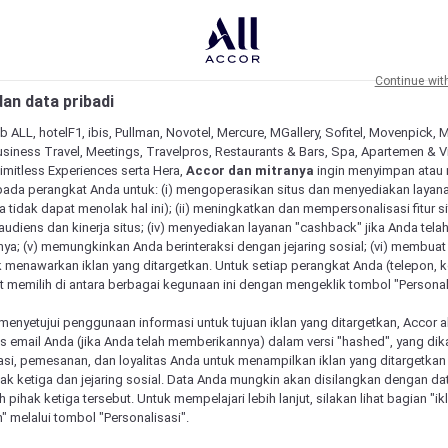
Continue wit
an data pribadi
b ALL, hotelF1, ibis, Pullman, Novotel, Mercure, MGallery, Sofitel, Movenpick, 
siness Travel, Meetings, Travelpros, Restaurants & Bars, Spa, Apartemen & Vill
Limitless Experiences serta Hera,
Accor dan mitranya
ingin menyimpan atau
pada perangkat Anda untuk: (i) mengoperasikan situs dan menyediakan layan
 tidak dapat menolak hal ini); (ii) meningkatkan dan mempersonalisasi fitur situ
udiens dan kinerja situs; (iv) menyediakan layanan "cashback" jika Anda tela
ya; (v) memungkinkan Anda berinteraksi dengan jejaring sosial; (vi) membuat 
 menawarkan iklan yang ditargetkan. Untuk setiap perangkat Anda (telepon, ko
 memilih di antara berbagai kegunaan ini dengan mengeklik tombol "Personali
menyetujui penggunaan informasi untuk tujuan iklan yang ditargetkan, Accor 
email Anda (jika Anda telah memberikannya) dalam versi "hashed", yang dik
asi, pemesanan, dan loyalitas Anda untuk menampilkan iklan yang ditargetka
ihak ketiga dan jejaring sosial. Data Anda mungkin akan disilangkan dengan da
eh pihak ketiga tersebut. Untuk mempelajari lebih lanjut, silakan lihat bagian "i
" melalui tombol "Personalisasi".