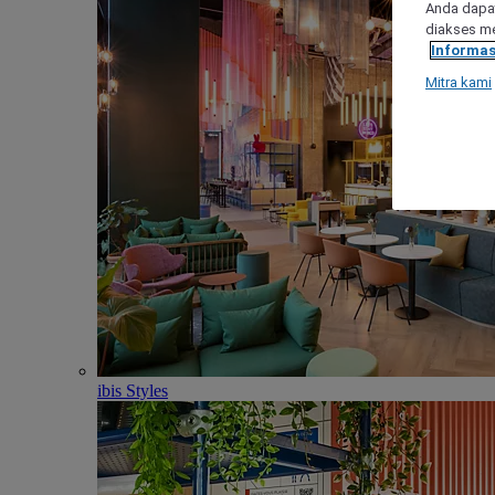
Anda dapat
diakses me
Informas
Mitra kami
ibis Styles