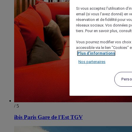
Si vous acceptez l’utilisation d’i
email (si vous l’avez donné) en 
réservation et de fidélité pour vo
réseaux sociaux. Vos données po
tiers. Pour en savoir plus, consult
Vous pourrez modifier vos choix 
accessible via le lien "Cookies" 
Plus d'informations
Nos partenaires
Perso
/ 5
ibis Paris Gare de l'Est TGV