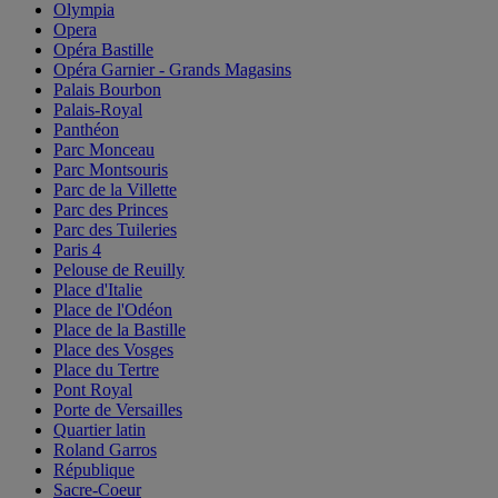
Olympia
Opera
Opéra Bastille
Opéra Garnier - Grands Magasins
Palais Bourbon
Palais-Royal
Panthéon
Parc Monceau
Parc Montsouris
Parc de la Villette
Parc des Princes
Parc des Tuileries
Paris 4
Pelouse de Reuilly
Place d'Italie
Place de l'Odéon
Place de la Bastille
Place des Vosges
Place du Tertre
Pont Royal
Porte de Versailles
Quartier latin
Roland Garros
République
Sacre-Coeur