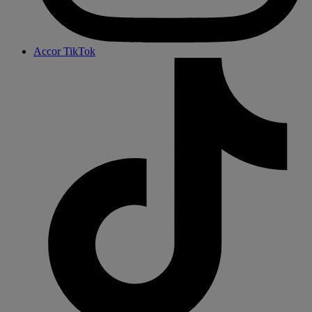
Accor TikTok