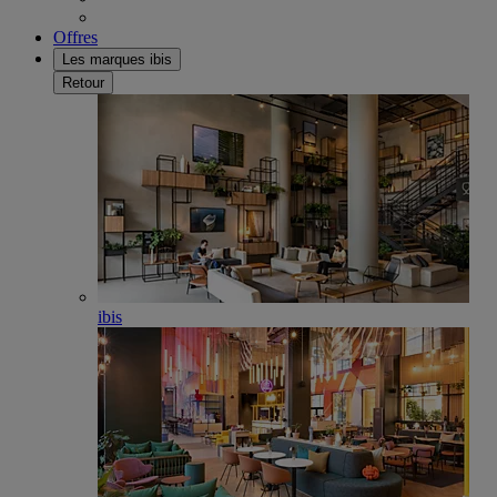
Offres
Les marques ibis
Retour
ibis