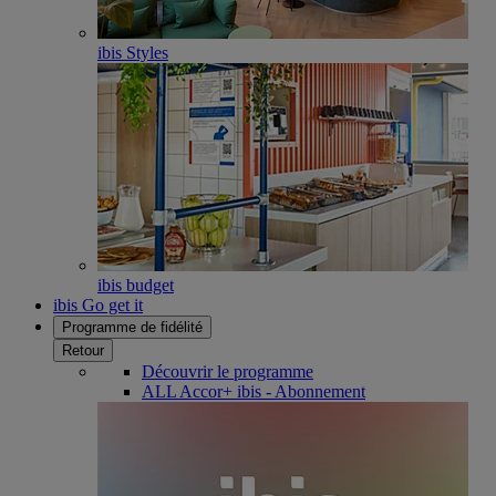
ibis Styles
ibis budget
ibis Go get it
Programme de fidélité
Retour
Découvrir le programme
ALL Accor+ ibis - Abonnement