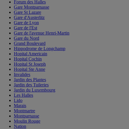
Forum des Halles
Gare Montparnasse
Gare St Lazare
Gare d'Austerlitz
Gare de Lyon
Gare de l'Est
Gare de l'avenue Henri-Martin
Gare du Nord
Grand Boulevard
Hippodrome de Longchamp
Hopital Americain
Hopital Cochin
Hopital St Joseph
Hopital Ste Anne
Invalides
Jardin des Plantes
Jardin des Tuileries
Jardin du Luxembourg
Les Halles
Lido
Marais
Montmartre
Montparnasse
Moulin Rouge
Nation