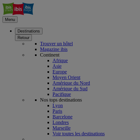
Menu
Destinations
Retour
Trouver un hôtel
Magazine ibis
Continent
Afrique
Asie
Europe
Moyen Orient
Amérique du Nord
Amérique du Sud
Pacifique
Nos tops destinations
Lyon
Paris
Barcelone
Londres
Marseille
Voir toutes les destinations