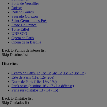
Porte de Versailles
Roissy
Roland Garros
Sagrado Corazón
Saint-Germain-des-Prés
Stade De France
Torre Eiffel
UNESCO
Ópera de París
Ópera de la Bastilla
Back to Puntos de interés list
Skip Distritos list
Distritos
Centro de París (1e, 2e, 3e, 4e, 5e, 6e, 7e, 8e, 9e)
Este de París (11e, 12e, 20e)
Norte de París (10e, 18e, 19e)
París oeste (distritos 16 - 17 - La défense)
París sur (distritos 13 - 14 - 15)
Back to Distritos list
Skip Ciudades list