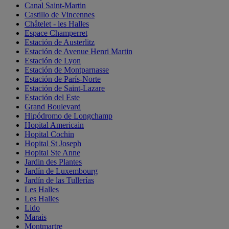
Canal Saint-Martin
Castillo de Vincennes
Châtelet - les Halles
Espace Champerret
Estación de Austerlitz
Estación de Avenue Henri Martin
Estación de Lyon
Estación de Montparnasse
Estación de París-Norte
Estación de Saint-Lazare
Estación del Este
Grand Boulevard
Hipódromo de Longchamp
Hopital Americain
Hopital Cochin
Hopital St Joseph
Hopital Ste Anne
Jardin des Plantes
Jardín de Luxembourg
Jardín de las Tullerías
Les Halles
Les Halles
Lido
Marais
Montmartre