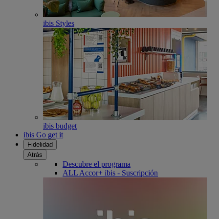
ibis Styles
ibis budget
ibis Go get it
Fidelidad
Atrás
Descubre el programa
ALL Accor+ ibis - Suscripción