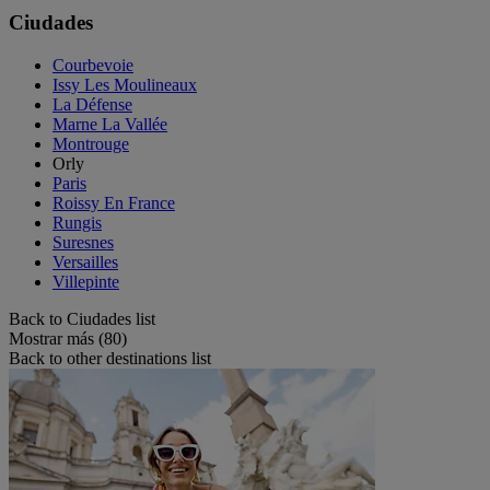
Ciudades
Courbevoie
Issy Les Moulineaux
La Défense
Marne La Vallée
Montrouge
Orly
Paris
Roissy En France
Rungis
Suresnes
Versailles
Villepinte
Back to Ciudades list
Mostrar más (80)
Back to other destinations list