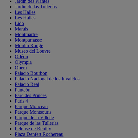
Jardin des Plantes
Jardín de las Tullerías
Les Halles
Les Halles
Lido
Marais
Montmartre
Montparnasse
Moulin Rouge
Museo del Louvre
Odéon
Olympia
Opera
Palacio Bourbon
Palacio Nacional de los Inválidos
Palacio Real
Panteón
Parc des Princes
Paris 4
Parque Monceau
Parque Montsouris
Parque de la Villette
Parque de las Tullerías
Pelouse de Reuilly
Plaza Denfert Rochereau