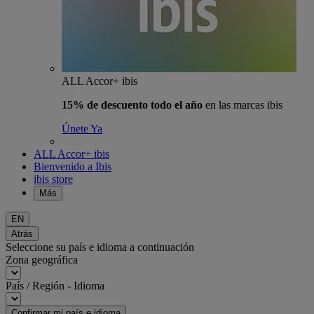
ALL Accor+ ibis
15% de descuento todo el año
en las marcas ibis
Únete Ya
ALL Accor+ ibis
Bienvenido a Ibis
ibis store
Más
EN
Atrás
Seleccione su país e idioma a continuación
Zona geográfica
País / Región - Idioma
Confirmar mi país e idioma