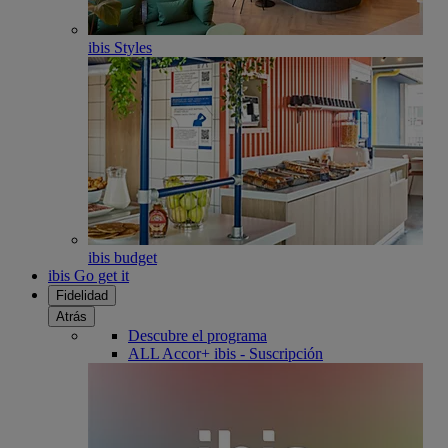
ibis Styles
ibis budget
ibis Go get it
Fidelidad
Atrás
Descubre el programa
ALL Accor+ ibis - Suscripción