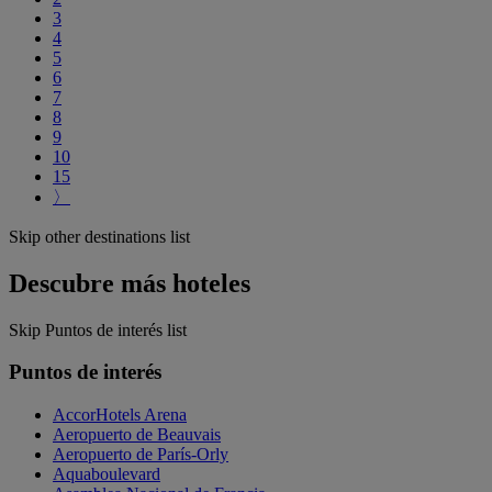
3
4
5
6
7
8
9
10
15
〉
Skip other destinations list
Descubre más hoteles
Skip Puntos de interés list
Puntos de interés
AccorHotels Arena
Aeropuerto de Beauvais
Aeropuerto de París-Orly
Aquaboulevard