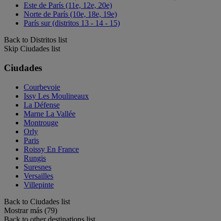
Este de París (11e, 12e, 20e)
Norte de París (10e, 18e, 19e)
París sur (distritos 13 - 14 - 15)
Back to Distritos list
Skip Ciudades list
Ciudades
Courbevoie
Issy Les Moulineaux
La Défense
Marne La Vallée
Montrouge
Orly
Paris
Roissy En France
Rungis
Suresnes
Versailles
Villepinte
Back to Ciudades list
Mostrar más (79)
Back to other destinations list