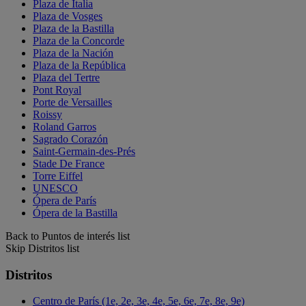
Plaza de Italia
Plaza de Vosges
Plaza de la Bastilla
Plaza de la Concorde
Plaza de la Nación
Plaza de la República
Plaza del Tertre
Pont Royal
Porte de Versailles
Roissy
Roland Garros
Sagrado Corazón
Saint-Germain-des-Prés
Stade De France
Torre Eiffel
UNESCO
Ópera de París
Ópera de la Bastilla
Back to Puntos de interés list
Skip Distritos list
Distritos
Centro de París (1e, 2e, 3e, 4e, 5e, 6e, 7e, 8e, 9e)