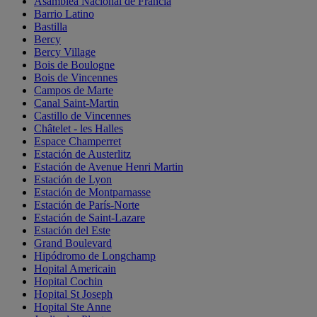
Asamblea Nacional de Francia
Barrio Latino
Bastilla
Bercy
Bercy Village
Bois de Boulogne
Bois de Vincennes
Campos de Marte
Canal Saint-Martin
Castillo de Vincennes
Châtelet - les Halles
Espace Champerret
Estación de Austerlitz
Estación de Avenue Henri Martin
Estación de Lyon
Estación de Montparnasse
Estación de París-Norte
Estación de Saint-Lazare
Estación del Este
Grand Boulevard
Hipódromo de Longchamp
Hopital Americain
Hopital Cochin
Hopital St Joseph
Hopital Ste Anne