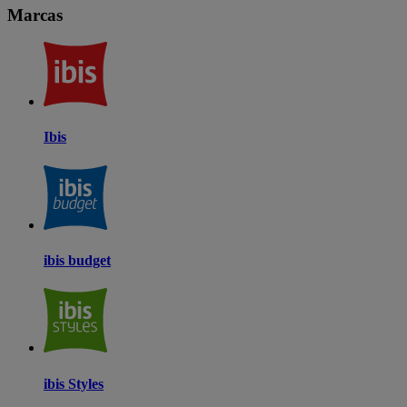
Marcas
Ibis
ibis budget
ibis Styles