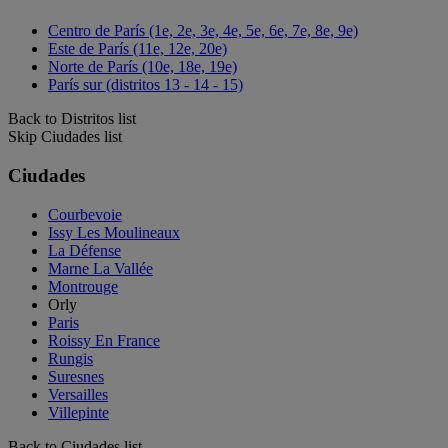
Centro de París (1e, 2e, 3e, 4e, 5e, 6e, 7e, 8e, 9e)
Este de París (11e, 12e, 20e)
Norte de París (10e, 18e, 19e)
París sur (distritos 13 - 14 - 15)
Back to Distritos list
Skip Ciudades list
Ciudades
Courbevoie
Issy Les Moulineaux
La Défense
Marne La Vallée
Montrouge
Orly
Paris
Roissy En France
Rungis
Suresnes
Versailles
Villepinte
Back to Ciudades list