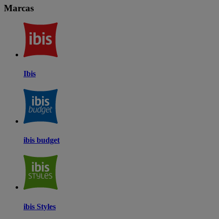
Marcas
Ibis
ibis budget
ibis Styles