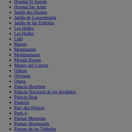
Hopital St Joseph
Hopital Ste Anne
Jardin des Plantes
Jardín de Luxembourg
Jardín de las Tullerías
Les Halles
Les Halles
Lido
Marais
Montmartre
Montparnasse
Moulin Rouge
Museo del Louvre
Odéon
Olympia
Opera
Palacio Bourbon
Palacio Nacional de los Inválidos
Palacio Real
Panteón
Parc des Princes
Paris 4
Parque Monceau
Parque Montsouris
Parque de las Tullerías