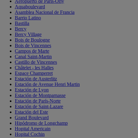
Aeropuerto de París-Orly
Aquaboulevard
Asamblea Nacional de Francia
Barrio Latino
Bastilla
Bercy
Bercy Village
Bois de Boulogne
Bois de Vincennes
Campos de Marte
Canal Saint-Martin
Castillo de Vincennes
Châtelet - les Halles
Espace Champerret
Estación de Austerlitz
Estación de Avenue Henri Martin
Estación de Lyon
Estación de Montparnasse
Estación de París-Norte
Estación de Saint-Lazare
Estación del Este
Grand Boulevard
Hipódromo de Longchamp
Hopital Americain
Hopital Cochin