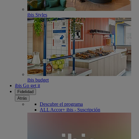
ibis Styles
ibis budget
ibis Go get it
Fidelidad
Atrás
Descubre el programa
ALL Accor+ ibis - Suscripción