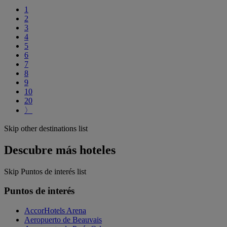
1
2
3
4
5
6
7
8
9
10
20
〉
Skip other destinations list
Descubre más hoteles
Skip Puntos de interés list
Puntos de interés
AccorHotels Arena
Aeropuerto de Beauvais