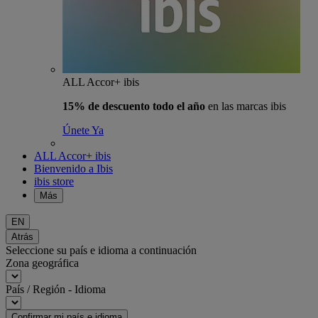
ALL Accor+ ibis
15% de descuento todo el año
en las marcas ibis
Únete Ya
ALL Accor+ ibis
Bienvenido a Ibis
ibis store
Más
EN
Atrás
Seleccione su país e idioma a continuación
Zona geográfica
País / Región - Idioma
Confirmar mi país e idioma