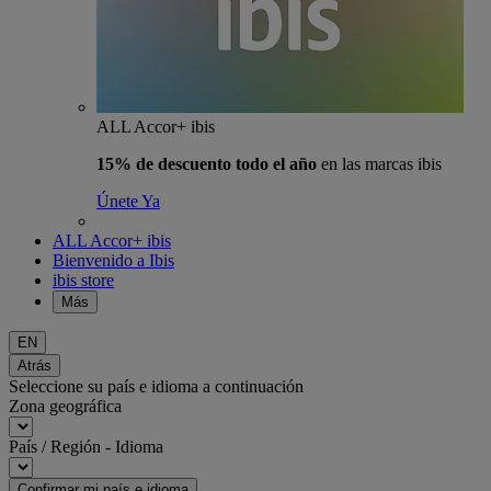
ALL Accor+ ibis
15% de descuento todo el año
en las marcas ibis
Únete Ya
ALL Accor+ ibis
Bienvenido a Ibis
ibis store
Más
EN
Atrás
Seleccione su país e idioma a continuación
Zona geográfica
País / Región - Idioma
Confirmar mi país e idioma