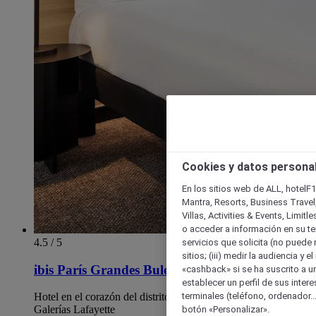
Cookies y datos persona
En los sitios web de ALL, hotelF1
Mantra, Resorts, Business Travel
Villas, Activities & Events, Limit
o acceder a información en su ter
4.5 / 5
servicios que solicita (no puede 
sitios; (iii) medir la audiencia y 
ibis París Grandes Bulevares distrito IX
«cashback» si se ha suscrito a uno
establecer un perfil de sus inter
terminales (teléfono, ordenador..
Hotel en el corazón del distrito de la Ópera y cerca de las
Galerías Lafayette
botón «Personalizar».