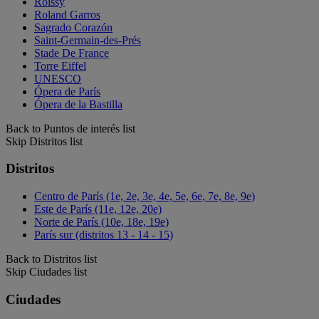
Roissy
Roland Garros
Sagrado Corazón
Saint-Germain-des-Prés
Stade De France
Torre Eiffel
UNESCO
Ópera de París
Ópera de la Bastilla
Back to Puntos de interés list
Skip Distritos list
Distritos
Centro de París (1e, 2e, 3e, 4e, 5e, 6e, 7e, 8e, 9e)
Este de París (11e, 12e, 20e)
Norte de París (10e, 18e, 19e)
París sur (distritos 13 - 14 - 15)
Back to Distritos list
Skip Ciudades list
Ciudades