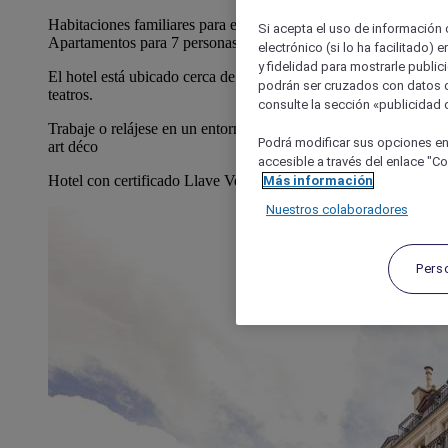
Habitaciones familiares para entre 3 y 4 personas.
Si acepta el uso de información c
Apartamentos para 7 personas máximo
electrónico (si lo ha facilitado)
y fidelidad para mostrarle public
El hotel está ubicado cerca de 4 estaciones de metro y muchos
podrán ser cruzados con datos d
teatros.
consulte la sección «publicidad d
Trabaje o relájese en un entorno acogedor con techo de cristal
Podrá modificar sus opciones en
art déco
accesible a través del enlace "Coo
Hotel con certificado Llave Verde en 2025
Más información
Nuestros colaboradores
Pers