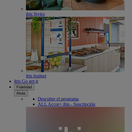
ibis Styles
ibis budget
ibis Go get it
Fidelidad
Atrás
Descubre el programa
ALL Accor+ ibis - Suscripción