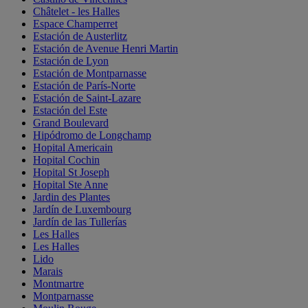
Châtelet - les Halles
Espace Champerret
Estación de Austerlitz
Estación de Avenue Henri Martin
Estación de Lyon
Estación de Montparnasse
Estación de París-Norte
Estación de Saint-Lazare
Estación del Este
Grand Boulevard
Hipódromo de Longchamp
Hopital Americain
Hopital Cochin
Hopital St Joseph
Hopital Ste Anne
Jardin des Plantes
Jardín de Luxembourg
Jardín de las Tullerías
Les Halles
Les Halles
Lido
Marais
Montmartre
Montparnasse