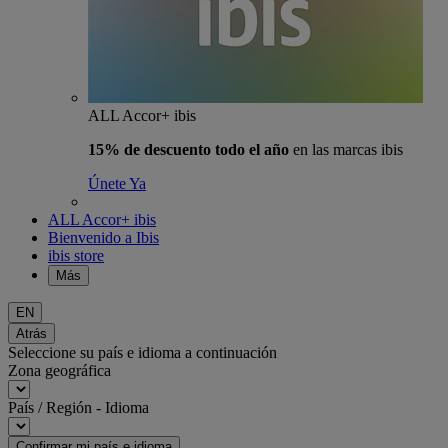
ALL Accor+ ibis
15% de descuento todo el año
en las marcas ibis
Únete Ya
ALL Accor+ ibis
Bienvenido a Ibis
ibis store
Más
EN
Atrás
Seleccione su país e idioma a continuación
Zona geográfica
País / Región - Idioma
Confirmar mi país e idioma