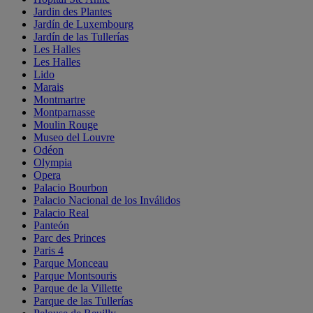
Jardin des Plantes
Jardín de Luxembourg
Jardín de las Tullerías
Les Halles
Les Halles
Lido
Marais
Montmartre
Montparnasse
Moulin Rouge
Museo del Louvre
Odéon
Olympia
Opera
Palacio Bourbon
Palacio Nacional de los Inválidos
Palacio Real
Panteón
Parc des Princes
Paris 4
Parque Monceau
Parque Montsouris
Parque de la Villette
Parque de las Tullerías