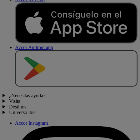
Accor Android app
D
E
S
C
A
R
G
A
R
E
N
¿Necesitas ayuda?
Visita
Destinos
Universo ibis
Accor Instagram