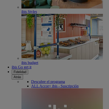
ibis Styles
ibis budget
ibis Go get it
Fidelidad
Atrás
Descubre el programa
ALL Accor+ ibis - Suscripción