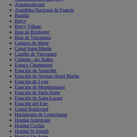
Aquaboulevard
Asamblea Nacional de Francia
Bastilla
Bercy
Bercy Village
Bois de Boulogne
Bois de Vincennes
Campos de Marte
Canal Saint-Martin
Castillo de Vincennes
Châtelet - les Halles
Espace Champerret
Estación de Austerlitz
Estación de Avenue Henri Martin
Estación de Lyon
Estación de Montparnasse
Estación de París-Norte
Estación de Saint-Lazare
Estación del Este
Grand Boulevard
Hipódromo de Longchamp
Hopital Americain
Hopital Cochin
Hopital St Joseph
Hopital Ste Anne