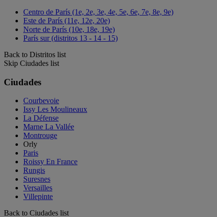
Centro de París (1e, 2e, 3e, 4e, 5e, 6e, 7e, 8e, 9e)
Este de París (11e, 12e, 20e)
Norte de París (10e, 18e, 19e)
París sur (distritos 13 - 14 - 15)
Back to Distritos list
Skip Ciudades list
Ciudades
Courbevoie
Issy Les Moulineaux
La Défense
Marne La Vallée
Montrouge
Orly
Paris
Roissy En France
Rungis
Suresnes
Versailles
Villepinte
Back to Ciudades list