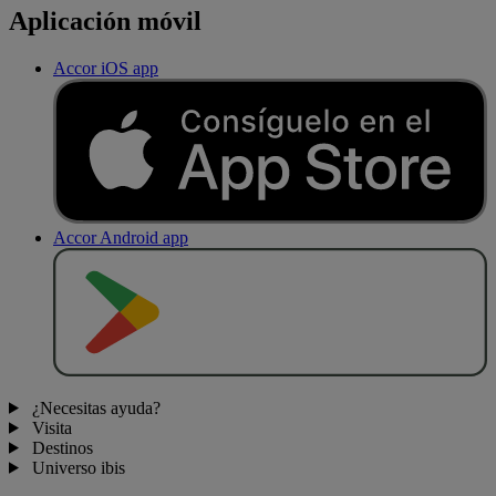
Aplicación móvil
Accor iOS app
Accor Android app
D
E
S
C
A
R
G
A
R
E
N
¿Necesitas ayuda?
Visita
Destinos
Universo ibis