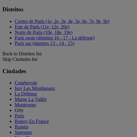
Distritos
Centro de París (1e, 2e, 3e, 4e, 5e, 6e, 7e, 8e, 9e)
Este de París (11e, 12e, 20e)
Norte de París (10e, 18e, 19e)
París oeste (distritos 16 - 17 - La défense)
París sur (distritos 13 - 14 - 15)
Back to Distritos list
Skip Ciudades list
Ciudades
Courbevoie
Issy Les Moulineaux
La Défense
Marne La Vallée
Montrouge
Orly
Paris
Roissy En France
Rungis
Suresnes