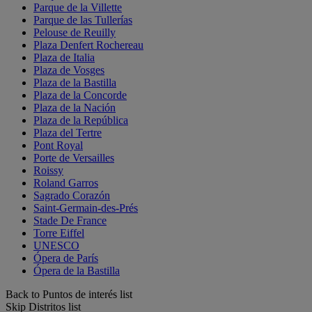
Parque de la Villette
Parque de las Tullerías
Pelouse de Reuilly
Plaza Denfert Rochereau
Plaza de Italia
Plaza de Vosges
Plaza de la Bastilla
Plaza de la Concorde
Plaza de la Nación
Plaza de la República
Plaza del Tertre
Pont Royal
Porte de Versailles
Roissy
Roland Garros
Sagrado Corazón
Saint-Germain-des-Prés
Stade De France
Torre Eiffel
UNESCO
Ópera de París
Ópera de la Bastilla
Back to Puntos de interés list
Skip Distritos list