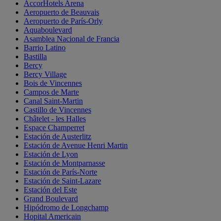
AccorHotels Arena
Aeropuerto de Beauvais
Aeropuerto de París-Orly
Aquaboulevard
Asamblea Nacional de Francia
Barrio Latino
Bastilla
Bercy
Bercy Village
Bois de Vincennes
Campos de Marte
Canal Saint-Martin
Castillo de Vincennes
Châtelet - les Halles
Espace Champerret
Estación de Austerlitz
Estación de Avenue Henri Martin
Estación de Lyon
Estación de Montparnasse
Estación de París-Norte
Estación de Saint-Lazare
Estación del Este
Grand Boulevard
Hipódromo de Longchamp
Hopital Americain