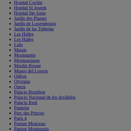
Hopital Cochin
Hopital St Joseph
Hopital Ste Anne
Jardin des Plantes
Jardín de Luxembourg
Jardín de las Tullerías
Les Halles
Les Halles
Lido
Marais
Montmartre
Montparnasse
Moulin Rouge
Museo del Louvre
Odéon
Olympia
Opera
Palacio Bourbon
Palacio Nacional de los Inválidos
Palacio Real
Panteón
Parc des Princes
Paris 4
Parque Monceau
Parque Montsouris