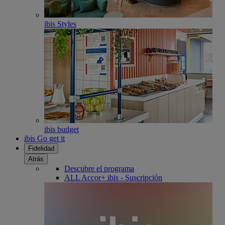
ibis Styles
ibis budget
ibis Go get it
Fidelidad
Atrás
Descubre el programa
ALL Accor+ ibis - Suscripción