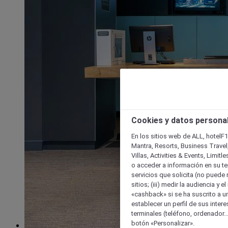
Cookies y datos persona
En los sitios web de ALL, hotelF1
Mantra, Resorts, Business Travel
Villas, Activities & Events, Limit
o acceder a información en su ter
servicios que solicita (no puede 
sitios; (iii) medir la audiencia y 
«cashback» si se ha suscrito a uno
establecer un perfil de sus inter
terminales (teléfono, ordenador..
botón «Personalizar».