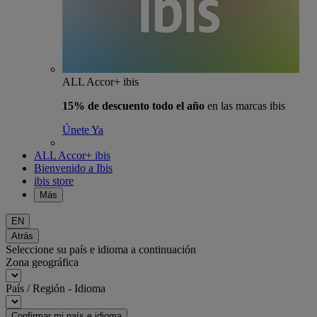
ALL Accor+ ibis
15% de descuento todo el año
en las marcas ibis
Únete Ya
ALL Accor+ ibis
Bienvenido a Ibis
ibis store
Más
EN
Atrás
Seleccione su país e idioma a continuación
Zona geográfica
País / Región - Idioma
Confirmar mi país e idioma