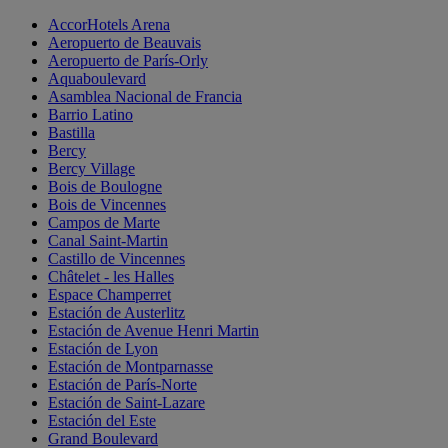
AccorHotels Arena
Aeropuerto de Beauvais
Aeropuerto de París-Orly
Aquaboulevard
Asamblea Nacional de Francia
Barrio Latino
Bastilla
Bercy
Bercy Village
Bois de Boulogne
Bois de Vincennes
Campos de Marte
Canal Saint-Martin
Castillo de Vincennes
Châtelet - les Halles
Espace Champerret
Estación de Austerlitz
Estación de Avenue Henri Martin
Estación de Lyon
Estación de Montparnasse
Estación de París-Norte
Estación de Saint-Lazare
Estación del Este
Grand Boulevard