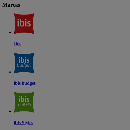
Marcas
Ibis
ibis budget
ibis Styles