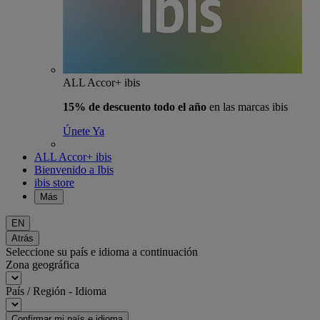
ALL Accor+ ibis
15% de descuento todo el año
en las marcas ibis
Únete Ya
ALL Accor+ ibis
Bienvenido a Ibis
ibis store
Más
EN
Atrás
Seleccione su país e idioma a continuación
Zona geográfica
País / Región - Idioma
Confirmar mi país e idioma