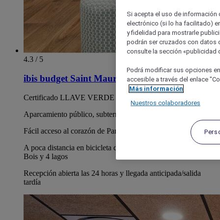
Si acepta el uso de información c
electrónico (si lo ha facilitado)
y fidelidad para mostrarle public
podrán ser cruzados con datos d
consulte la sección «publicidad d
4.3 / 5
Podrá modificar sus opciones en
ibis budget Saint Maurice
accesible a través del enlace "Coo
Más información
Certificado LLAVE VERDE
Nuestros colaboradores
Aparcamiento público, subterráneo y de pago a 50 m del hotel
Fácil acceso al corazón de París y Accor Arena
Pers
A poca distancia en bicicleta de Bois de Vincennes, Tour du
Bois y 4 lagos
Recepción abierta las 24 horas y llegada anticipada/salida
tardía