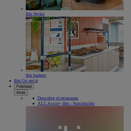
ibis Styles
ibis budget
ibis Go get it
Fidelidad
Atrás
Descubre el programa
ALL Accor+ ibis - Suscripción