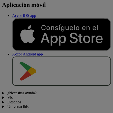
Aplicación móvil
Accor iOS app
Accor Android app
D
E
S
C
A
R
G
A
R
E
N
¿Necesitas ayuda?
Visita
Destinos
Universo ibis