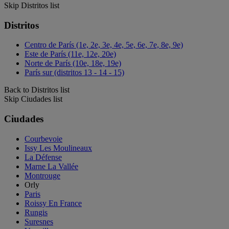
Skip Distritos list
Distritos
Centro de París (1e, 2e, 3e, 4e, 5e, 6e, 7e, 8e, 9e)
Este de París (11e, 12e, 20e)
Norte de París (10e, 18e, 19e)
París sur (distritos 13 - 14 - 15)
Back to Distritos list
Skip Ciudades list
Ciudades
Courbevoie
Issy Les Moulineaux
La Défense
Marne La Vallée
Montrouge
Orly
Paris
Roissy En France
Rungis
Suresnes