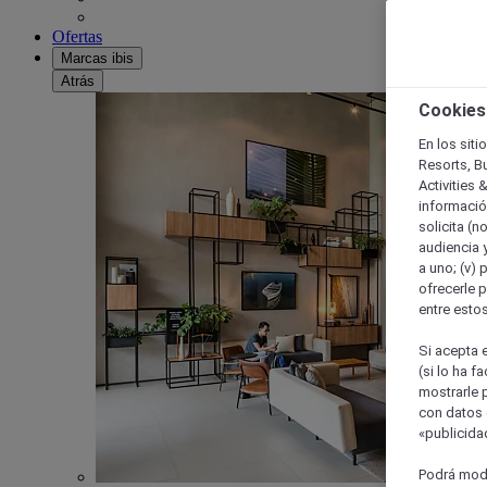
Ofertas
Marcas ibis
Atrás
Cookies
En los siti
Resorts, B
Activities 
información
solicita (n
audiencia y
a uno; (v) 
ofrecerle p
entre esto
Si acepta e
(si lo ha f
mostrarle 
con datos 
«publicidad
Podrá modi