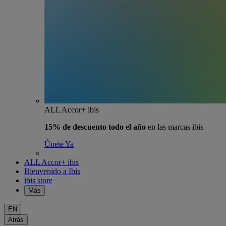
ALL Accor+ ibis
15% de descuento todo el año
en las marcas ibis
Únete Ya
ALL Accor+ ibis
Bienvenido a Ibis
ibis store
Más
EN
Atrás