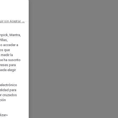
uir sin Aceptar →
enpick, Mantra,
llas,
o acceder a
ios que
) medir la
se ha suscrito
tereses para
uede elegir
 electrónico
elidad para
ser cruzados
ción
izar»