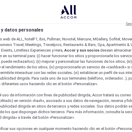
Seg
 y datos personales
os web de ALL, hotelF1, ibis, Pullman, Novotel, Mercure, MGallery, Sofitel, Mov
usiness Travel, Meetings, Travelpros, Restaurants & Bars, Spa, Apartments & Vi
& Events, Limitless Experiences y Hera,
Accor y sus socios
desean almacenar 
 en su terminal para: (i) hacer funcionar los sitios y proporcionarle los servic
o puede rechazarlos); (ii) mejorar y personalizar las funciones de los sitios; (iii
 el rendimiento de los sitios; (iv) proporcionarle un servicio de «cashback» si 
permitirle interactuar con las redes sociales; (vi) establecer un perfil de sus in
ublicidad dirigida. Para cada uno de sus terminales (teléfono, ordenador...), p
s diferentes usos haciendo clic en el botón «Personalizar».
l uso de información con fines de publicidad dirigida, Accor tratará su correo
acilitado) en versión «hash», asociado a sus datos de navegación, reserva y fid
publicidad dirigida en sitios de terceros y redes sociales. Sus datos podrán 
de los que dispongan dichos terceros. Para más información, consulte la sec
 dirigida» a través del botón «Personalizar».
ficar sus opciones en cualquier momento haciendo clic en el botón «Personal