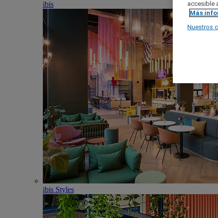
ibis
accesible a
Más inf
Nuestros 
ibis Styles